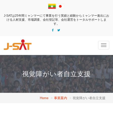
J-SATは25年間ミャンマーにて事業を行う実績と経験からミャンマー進出にお
ける人材支援、市場調査、会社登記等、会社運営をトータルサポートしま
す。
Togg
navig
視覚障がい者自立支援
Home
事業案内
視覚障がい者自立支援