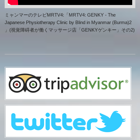
ミャンマーのテレビMRTV4:「MRTV4: GENKY - The
Japanese Physiotherapy Clinic by Blind in Myanmar (Burma)2
」(視覚障碍者が働くマッサージ店「GENKYゲンキー」その2)