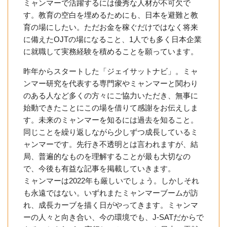
ミャンマーで活躍するには優秀な人材が不可欠で
す。教育の空白を埋めるためにも、日本を避難と教
育の場にしたい。ただお金を稼ぐだけではなく将来
に備えたOJTの場になること、1人でも多く日本企業
に就職して実務経験を積めることを願っています。
昨年からスタートした「ジェイサットナビ」。ミャ
ンマー研究を代表する専門家やミャンマーと関わり
のある人など多くの方々にご協力いただき、無事に
始動できたことにこの場を借りて感謝をお伝えしま
す。未来のミャンマーを知るには過去を知ること。
同じことを繰り返しながら少しずつ成長しているミ
ャンマーです。先行き不透明とは言われますが、結
局、普遍的なものを理解することが最も大切なの
で、今後も有益な記事を掲載していきます。
ミャンマーは2022年も厳しいでしょう。しかしそれ
も永遠ではない。いずれまたミャンマーブームが訪
れ、成長カーブを描く日がやってきます。ミャンマ
ーの人々と向き合い、今の環境でも、J-SATだからで