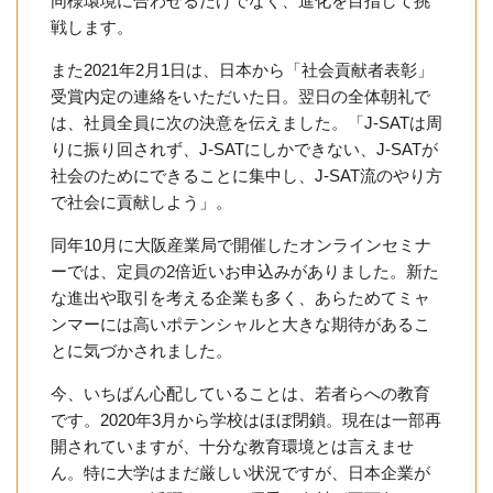
同様環境に合わせるだけでなく、進化を目指して挑
戦します。
また2021年2月1日は、日本から「社会貢献者表彰」
受賞内定の連絡をいただいた日。翌日の全体朝礼で
は、社員全員に次の決意を伝えました。「J-SATは周
りに振り回されず、J-SATにしかできない、J-SATが
社会のためにできることに集中し、J-SAT流のやり方
で社会に貢献しよう」。
同年10月に大阪産業局で開催したオンラインセミナ
ーでは、定員の2倍近いお申込みがありました。新た
な進出や取引を考える企業も多く、あらためてミャ
ンマーには高いポテンシャルと大きな期待があるこ
とに気づかされました。
今、いちばん心配していることは、若者らへの教育
です。2020年3月から学校はほぼ閉鎖。現在は一部再
開されていますが、十分な教育環境とは言えませ
ん。特に大学はまだ厳しい状況ですが、日本企業が