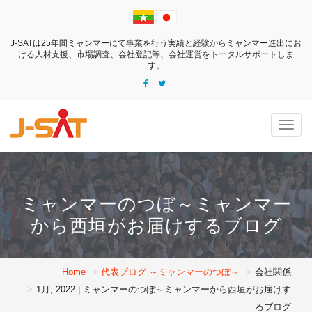
J-SATは25年間ミャンマーにて事業を行う実績と経験からミャンマー進出にお
ける
人材支援、市場調査、会社登記等、会社運営をトータルサポートしま
す。
Togg
navig
ミャンマーのつぼ～ミャンマー
から西垣がお届けするブログ
Home
代表ブログ ～ミャンマーのつぼ～
会社関係
1月, 2022 | ミャンマーのつぼ～ミャンマーから西垣がお届けす
るブログ