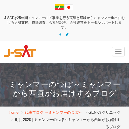
J-SATは25年間ミャンマーにて事業を行う実績と経験からミャンマー進出にお
ける
人材支援、市場調査、会社登記等、会社運営をトータルサポートしま
す。
Togg
navig
ミャンマーのつぼ～ミャンマー
から西垣がお届けするブログ
Home
代表ブログ ～ミャンマーのつぼ～
GENKYクリニック
6月, 2020 | ミャンマーのつぼ～ミャンマーから西垣がお届けす
るブログ