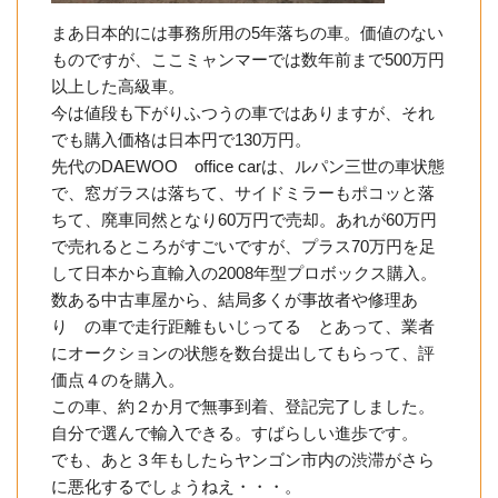
まあ日本的には事務所用の5年落ちの車。価値のない
ものですが、ここミャンマーでは数年前まで500万円
以上した高級車。
今は値段も下がりふつうの車ではありますが、それ
でも購入価格は日本円で130万円。
先代のDAEWOO office carは、ルパン三世の車状態
で、窓ガラスは落ちて、サイドミラーもポコッと落
ちて、廃車同然となり60万円で売却。あれが60万円
で売れるところがすごいですが、プラス70万円を足
して日本から直輸入の2008年型プロボックス購入。
数ある中古車屋から、結局多くが事故者や修理あ
り の車で走行距離もいじってる とあって、業者
にオークションの状態を数台提出してもらって、評
価点４のを購入。
この車、約２か月で無事到着、登記完了しました。
自分で選んで輸入できる。すばらしい進歩です。
でも、あと３年もしたらヤンゴン市内の渋滞がさら
に悪化するでしょうねえ・・・。