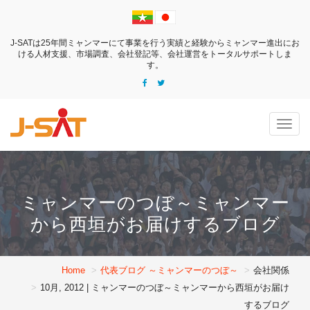
J-SATは25年間ミャンマーにて事業を行う実績と経験からミャンマー進出にお
ける
人材支援、市場調査、会社登記等、会社運営をトータルサポートしま
す。
Togg
navig
ミャンマーのつぼ～ミャンマー
から西垣がお届けするブログ
Home
代表ブログ ～ミャンマーのつぼ～
会社関係
10月, 2012 | ミャンマーのつぼ～ミャンマーから西垣がお届け
するブログ