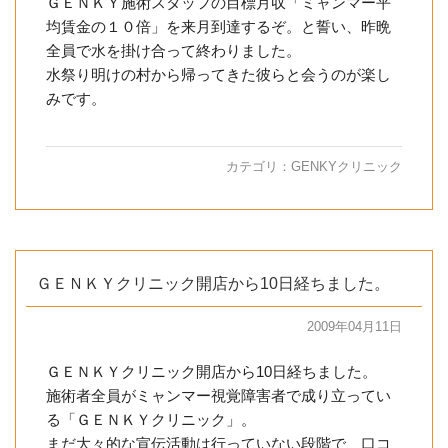
ＧＥＮＫＹ施術スタッフの目標月収「ミャンマー平
均賃金の１０倍」を来月到達するぞ。と誓い、昨晩
全員で水を掛け合って終わりました。
水祭り明けの村から帰ってきた彼らと会うのが楽し
みです。
カテゴリ：
GENKYクリニック
ＧＥＮＫＹクリニック開店から10日経ちました。
2009年04月11日
ＧＥＮＫＹクリニック開店から10日経ちました。
施術者全員がミャンマー視覚障害者で成り立ってい
る「ＧＥＮＫＹクリニック」。
まだ大々的な宣伝活動は行っていない段階で、口コ