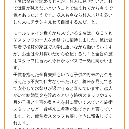
７名は全盲で読めませんが、村人に見せたいと。村
では目が見えないということで生まれてから今まで
色々あったようです。収入も今なら村人よりも多い
し村人にチラシを見せて自慢するんだ。と。
モールミャイン近くから来ている２名は、ＧＥＮＫ
Ｙスタッフの一人を水祭りに招待しました。彼は健
常者で極貧の家庭で大学に通いながら働いています
が、お金は今月稼いだから心配するな！と全盲の施
術スタッフに言われ今日からバスで一緒に向かいま
す。
子供を抱えた全盲夫婦もいつも子供の将来のお金を
考えたら不安で仕方なかったけど、将来が見えてき
て安心して水祭りが過ごせると喜んでいます。恋人
がいて結婚資金を貯めるという施術スタッフや３ヶ
月の子供と全盲の奥さんを村に置いて来ている施術
スタッフなど、皆将来に希望が出てきたと言ってい
ます。と、健常者スタッフも嬉しそうに報告してく
れます。