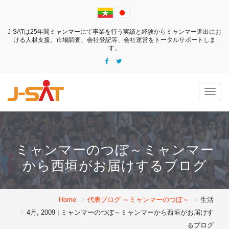
J-SATは25年間ミャンマーにて事業を行う実績と経験からミャンマー進出にお
ける
人材支援、市場調査、会社登記等、会社運営をトータルサポートしま
す。
Togg
navig
ミャンマーのつぼ～ミャンマー
から西垣がお届けするブログ
Home
代表ブログ ～ミャンマーのつぼ～
生活
4月, 2009 | ミャンマーのつぼ～ミャンマーから西垣がお届けす
るブログ