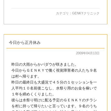
カテゴリ：
GENKYクリニック
今日から正月休み
2009年04月13日
昨日の大雨からかパダウが咲きました。
今日からＧＥＮＫＹで働く視覚障害者の人たち９名
は村へ帰ります。
昨日の最終日も大盛況で４５分の１セッションを一
人平均１０名前後こなし、水祭り用のお金を稼いで
１年を締めくくりました。
彼らは水祭り明けに配る予定のＧＥＮＫＹのチラシ
を村に持って帰りたいと言っています。９名のうち