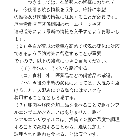
つきましては、在留邦人の皆様におかれて
は、今後引き続き情報を収集し、冷静に事態
の推移及び関連の情報に注意することが必要です。
厚生労働省等関係機関のホームページや関
連報道等により最新の情報を入手するようお願いし
ます。
（２）各自が警戒の意識を高めて状況の変化に対応
できるよう予防対策に留意することが重要
ですので、以下の諸点につきご留意ください。
（イ）手洗い、うがいを励行する。
（ロ）食料、水、医薬品などの備蓄品の確認。
（ハ）今後の事態の変化によっては、人混みを避
けること、人混みにでる場合にはマスクを
着用することなども考慮する。
（３）豚肉や豚肉の加工品を食べることで豚インフ
ルエンザにかかることはありません。豚イ
ンフルエンザウイルスは、摂氏７０度の温度で調理
することで死滅することから、適切に加工・
調理された豚肉を食べることは安全です。