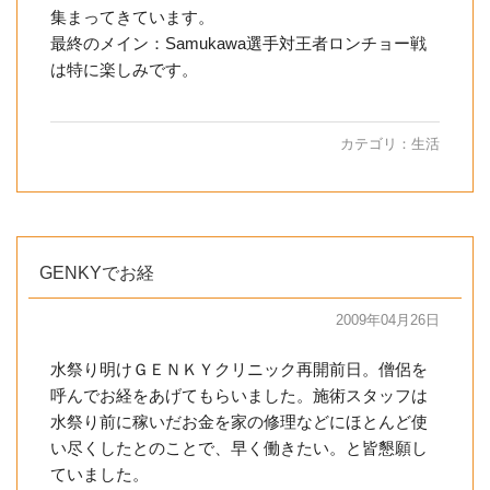
集まってきています。
最終のメイン：Samukawa選手対王者ロンチョー戦
は特に楽しみです。
カテゴリ：
生活
GENKYでお経
2009年04月26日
水祭り明けＧＥＮＫＹクリニック再開前日。僧侶を
呼んでお経をあげてもらいました。施術スタッフは
水祭り前に稼いだお金を家の修理などにほとんど使
い尽くしたとのことで、早く働きたい。と皆懇願し
ていました。