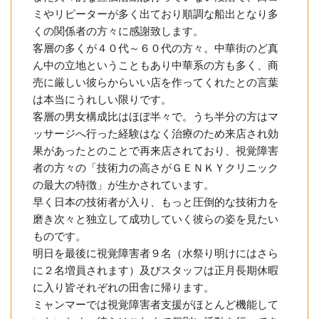
ミやリピーターが多く出ており順調な船出となり多
くの関係者の方々に感謝致します。
客層の多くが４０代～６０代の方々。中華街のど真
ん中の立地ということもあり中華系の方も多く、商
売に厳しい彼らからいい店を作ってくれたとの言葉
は本当にうれしい限りです。
客層の男女構成比はほぼ半々で。うち半分の方はマ
ッサージへ行った経験はなく治療のため来店され効
果があったとのことで再来店されており、視覚障害
者の方々の「技術力の高さがＧＥＮＫＹクリニック
の最大の特徴」が生かされています。
早く日本の技術者が入り、もっと圧倒的な技術力を
磨き次々と独立して成功していく彼らの姿を見たい
ものです。
明日を最後に視覚障害者９名（水祭り明けにはさら
に２名増員されます）及びスタッフは正月長期休暇
に入り皆それぞれの田舎に帰ります。
ミャンマーでは視覚障害者支援がほとんど機能して