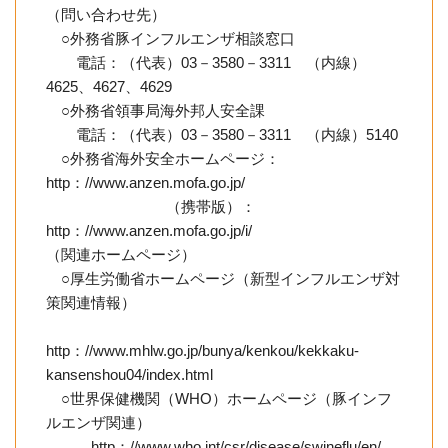
（問い合わせ先）
○外務省豚インフルエンザ相談窓口
電話：（代表）03－3580－3311 （内線）
4625、4627、4629
○外務省領事局海外邦人安全課
電話：（代表）03－3580－3311 （内線）5140
○外務省海外安全ホームページ：
http：//www.anzen.mofa.go.jp/
（携帯版）：
http：//www.anzen.mofa.go.jp/i/
（関連ホームページ）
○厚生労働省ホームページ（新型インフルエンザ対
策関連情報）
http：//www.mhlw.go.jp/bunya/kenkou/kekkaku-
kansenshou04/index.html
○世界保健機関（WHO）ホームページ（豚インフ
ルエンザ関連）
http：//www.who.int/csr/disease/swineflu/en/