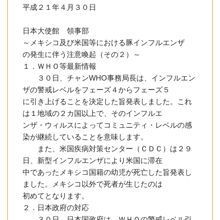
平成２１年４月３０日
日本大使館 領事部
～メキシコ及び米国等における豚インフルエンザ
の発生に伴う注意喚起（その２）～
１．ＷＨＯ等最新情報
３０日、チャンWHO事務局長は、インフルエン
ザの警戒レベルをフェーズ４からフェーズ５
に引き上げることを決定した旨発表しました。これ
は１地域の２カ国以上で、そのインフルエ
ンザ・ウィルスによってコミュニティ・レベルの感
染が継続していることを意味します。
また、米国疾病対策センター（ＣＤＣ）は２９
日、新型インフルエンザにより米国に滞在
中であったメキシコ国籍の幼児が死亡した旨発表し
ました。メキシコ以外で死者が生じたのは
初めてとなります。
２．日本政府の対応
３０日、日本国政府は、ＷＨＯの警戒レベル引