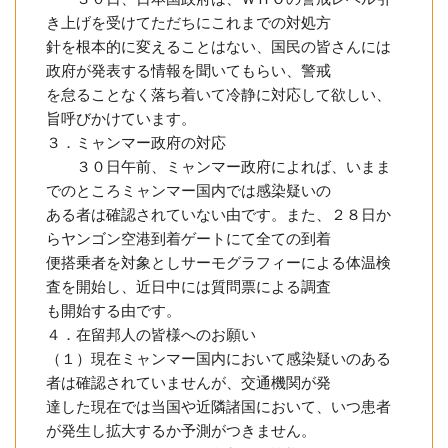
き上げを受けてただちにこれまでの対処方
針を根本的に変えることはない、国民の皆さんには
政府が発表する情報を聞いてもらい、警戒
を怠ることなく落ち着いて冷静に対応して欲しい、
旨呼びかけています。
３．ミャンマー政府の対応
３０日午前、ミャンマー政府によれば、いまま
でのところミャンマー国内では感染疑いの
ある者は確認されていない由です。また、２８日か
らヤンゴン空港到着ゲートにて全ての到着
便搭乗者を対象としサーモグラフィーによる体温検
査を開始し、近日中には質問票による調査
も開始する由です。
４．在留邦人の皆様へのお願い
（１）現在ミャンマー国内において感染疑いのある
者は確認されていませんが、交通機関が発
達した現在では当国や近隣諸国において、いつ患者
が発生し拡大するか予測がつきません。