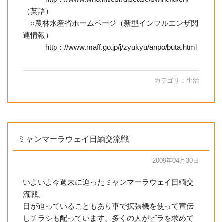
（英語）
○農林水産省ホームページ（新型インフルエンザ関
連情報）
http：//www.maff.go.jp/j/zyukyu/anpo/buta.html
カテゴリ：
生活
ミャンマーラウェイ日緬交流戦
2009年04月30日
いよいよ今週末に迫ったミャンマーラウェイ日緬交
流戦。
日が迫っていることもあり車で拡張機を使って宣伝
しチラシも配っています。多くの人がビラを求めて