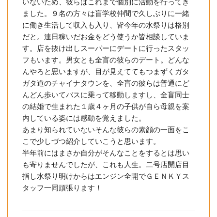
いないため、彼らはこれまで個別に活動を行ってき
ました。９名の方々は盲学校仲間で久しぶりに一緒
に働き生活して収入も入り、皆今年の水祭りは格別
だと。連日稼いだお金をどう使うか皆相談していま
す。店を抜け出しスーパーにデートに行ったスタッ
フもいます。男女とも全盲の彼らのデート。どんな
んやろと思いますが、目が見えててもつまずくガタ
ガタ道のチャイナタウンを、全盲の彼らは普通にど
んどん歩いてバスに乗って移動しますし、全盲同士
の結婚で生まれた１歳４ヶ月の子供が自ら母親を案
内している姿には感動を覚えました。
あまり知られていないそんな彼らの素顔の一面をこ
こで少しづつ紹介していこうと思います。
半年前にはまさか自分がそんなことをするとは思い
も寄りませんでしたが、これも人生。二号店開店目
指し水祭り明けからはエンジン全開でＧＥＮＫＹス
タッフ一同頑張ります！