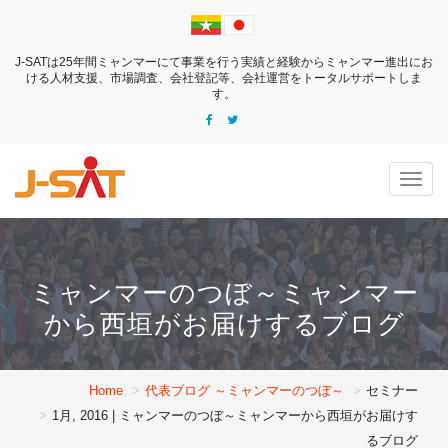
J-SATは25年間ミャンマーにて事業を行う実績と経験からミャンマー進出にお
ける
人材支援、市場調査、会社登記等、会社運営をトータルサポートしま
す。
Togg
navig
ミャンマーのつぼ～ミャンマー
から西垣がお届けするブログ
Home
代表ブログ ～ミャンマーのつぼ～
セミナー
1月, 2016 | ミャンマーのつぼ～ミャンマーから西垣がお届けす
るブログ