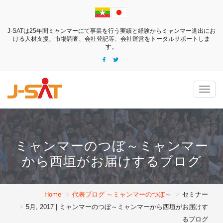
J-SATは25年間ミャンマーにて事業を行う実績と経験からミャンマー進出にお
ける
人材支援、市場調査、会社登記等、会社運営をトータルサポートしま
す。
Togg
navig
ミャンマーのつぼ～ミャンマー
から西垣がお届けするブログ
Home
代表ブログ ～ミャンマーのつぼ～
セミナー
5月, 2017 | ミャンマーのつぼ～ミャンマーから西垣がお届けす
るブログ