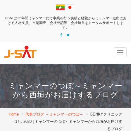
J-SATは25年間ミャンマーにて事業を行う実績と経験からミャンマー進出にお
ける
人材支援、市場調査、会社登記等、会社運営をトータルサポートしま
す。
Togg
navig
ミャンマーのつぼ～ミャンマー
から西垣がお届けするブログ
Home
代表ブログ ～ミャンマーのつぼ～
GENKYクリニック
1月, 2020 | ミャンマーのつぼ～ミャンマーから西垣がお届けす
るブログ