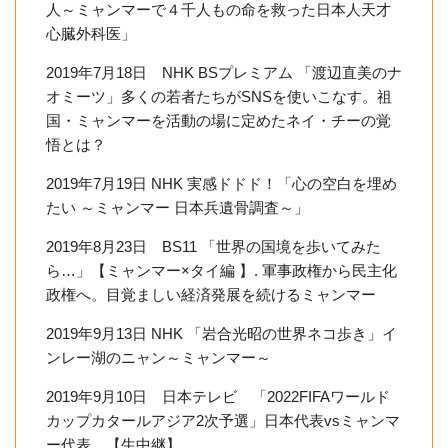
人～ミャンマーで４千人もの命を救った日本人天才
心臓外科医」
2019年7月18日 NHK BSプレミアム 「渡辺直美のナ
オミーツ」多くの若者たちがSNSを使いこなす。祖
国・ミャンマーを活動の場に定めたネイ・チーの覚
悟とは？
2019年7月19日 NHK 実感ドドド！「心の空白を埋め
たい ～ミャンマー 日本兵遺骨調査～」
2019年8月23日 BS11 「世界の国境を歩いてみた
ら…」【ミャンマー×タイ編 】. 軍事政権から民主化
政権へ。目覚ましい経済発展を続けるミャンマー
2019年9月13日 NHK 「岩合光昭の世界ネコ歩き」イ
ンレー湖のニャン～ミャンマー～
2019年9月10日 日本テレビ 「2022FIFAワールド
カップカタールアジア2次予選」日本代表vsミャンマ
ー代表 【生中継】