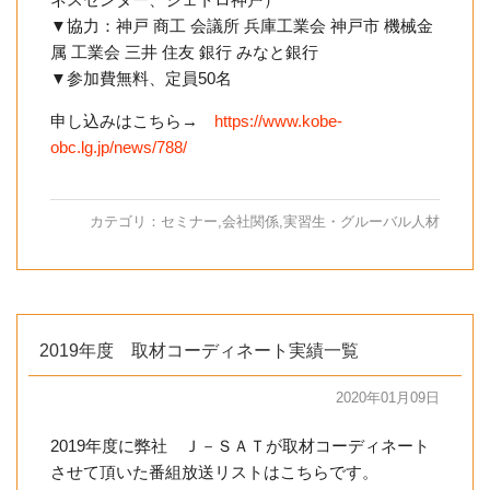
▼協力：神戸 商工 会議所 兵庫工業会 神戸市 機械金
属 工業会 三井 住友 銀行 みなと銀行
▼参加費無料、定員50名
申し込みはこちら→
https://www.kobe-
obc.lg.jp/news/788/
カテゴリ：
セミナー
,
会社関係
,
実習生・グルーバル人材
2019年度 取材コーディネート実績一覧
2020年01月09日
2019年度に弊社 Ｊ－ＳＡＴが取材コーディネート
させて頂いた番組放送リストはこちらです。