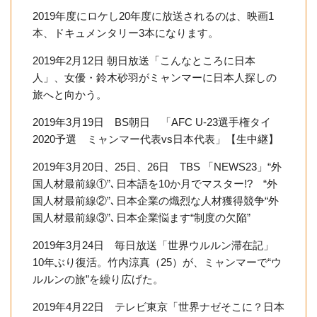
2019年度にロケし20年度に放送されるのは、映画1
本、ドキュメンタリー3本になります。
2019年2月12日 朝日放送「こんなところに日本
人」、女優・鈴木砂羽がミャンマーに日本人探しの
旅へと向かう。
2019年3月19日 BS朝日 「AFC U-23選手権タイ
2020予選 ミャンマー代表vs日本代表」【生中継】
2019年3月20日、25日、26日 TBS 「NEWS23」“外
国人材最前線①”､日本語を10か月でマスター!? “外
国人材最前線②”､日本企業の熾烈な人材獲得競争“外
国人材最前線③”､日本企業悩ます“制度の欠陥”
2019年3月24日 毎日放送「世界ウルルン滞在記」
10年ぶり復活。竹内涼真（25）が、ミャンマーで“ウ
ルルンの旅”を繰り広げた。
2019年4月22日 テレビ東京「世界ナゼそこに？日本