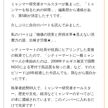
ミャンマー研究者オールスターが集まった、「ミャ
ンマーを知るための60章」。編集部から連絡があ
り、第5刷が決定したそうです。
久しぶりに自分のパートを読んでみました。
私のパートは「物価の現実と所得水準★見えない消
費力の源、出稼ぎ労働★」。
シティーマートの社長や役員にヒアリングした直後
の執筆でしたので、「シティーマートに一般ミャン
マー人が来始めたのは、2008年ナルギス被災で国際
NGOによる寄付で高品質を知った後」など、そのエ
ピソードは6年経過した今読んでも、我ながら面白か
ったです。
執筆者総勢69人で、ミャンマー研究者オールスタ
ー。歴史や文化、経済などミャンマーのすべてがこ
の本に濃縮されています。このメンバーに入れるだ
けで光栄です！