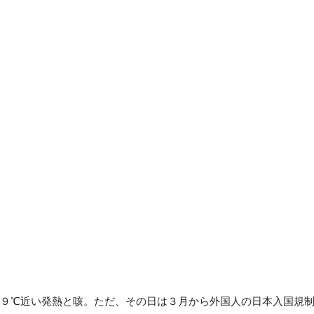
９℃近い発熱と咳。ただ、その日は３月から外国人の日本入国規