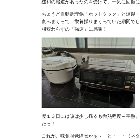
緩和の報道があったのを受けて、一気に回復に
ちょうど自動調理鍋「ホットクック」と燻製・
食べまくって、栄養採りまくっていた期間でし
相変わらずの「強運」に感謝！
翌１３日には咳は少し残るも微熱程度～平熱。
たっ！
これが、味覚嗅覚障害かぁ～ と・・・（ネタ