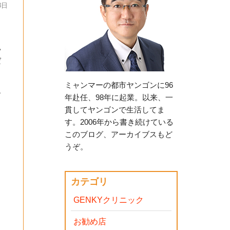
8日
い
ば
ミャンマーの都市ヤンゴンに96
ー
年赴任、98年に起業。以来、一
貫してヤンゴンで生活してま
す。2006年から書き続けている
このブログ、アーカイブスもど
うぞ。
カテゴリ
GENKYクリニック
お勧め店