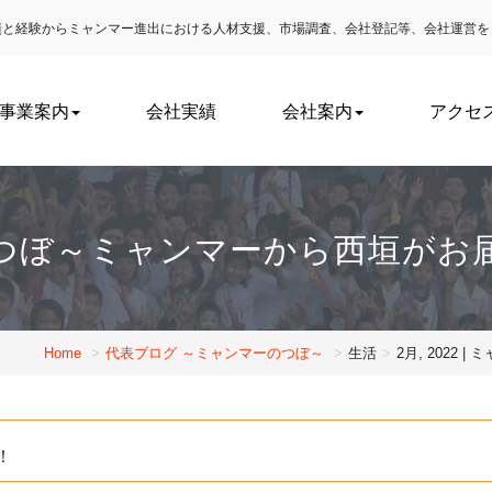
実績と経験からミャンマー進出における
人材支援、市場調査、会社登記等、会社運営を
事業案内
会社実績
会社案内
アクセ
つぼ～ミャンマーから西垣がお
Home
代表ブログ ～ミャンマーのつぼ～
生活
2月, 202
！