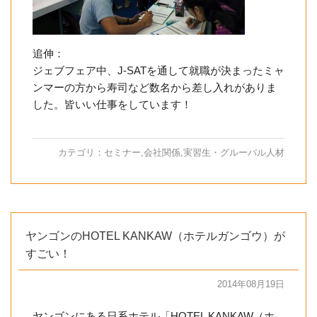
追伸：
ジェブフェア中、J-SATを通して就職が決まったミャ
ンマーの方から寿司など数名から差し入れがありま
した。皆いい仕事をしています！
カテゴリ：
セミナー
,
会社関係
,
実習生・グルーバル人材
ヤンゴンのHOTEL KANKAW（ホテルガンゴウ）が
すごい！
2014年08月19日
ヤンゴンにある日系ホテル「HOTEL KANKAW（ホ