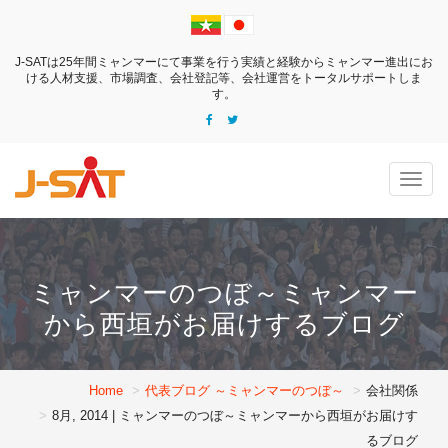
J-SATは25年間ミャンマーにて事業を行う実績と経験からミャンマー進出にお
ける
人材支援、市場調査、会社登記等、会社運営をトータルサポートしま
す。
Togg
navig
ミャンマーのつぼ～ミャンマー
から西垣がお届けするブログ
Home
代表ブログ ～ミャンマーのつぼ～
会社関係
8月, 2014 | ミャンマーのつぼ～ミャンマーから西垣がお届けす
るブログ