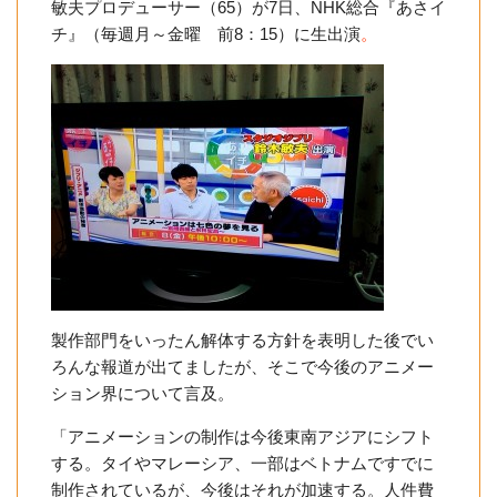
敏夫プロデューサー（65）が7日、NHK総合『あさイ
チ』（毎週月～金曜 前8：15）に生出演
。
製作部門をいったん解体する方針を表明した後でい
ろんな報道が出てましたが、そこで今後のアニメー
ション界について言及。
「アニメーションの制作は今後東南アジアにシフト
する。タイやマレーシア、一部はベトナムですでに
制作されているが、今後はそれが加速する。人件費