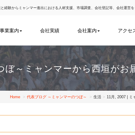
実績と経験からミャンマー進出における
人材支援、市場調査、会社登記等、会社運営を
事業案内
会社実績
会社案内
アクセ
つぼ～ミャンマーから西垣がお
Home
代表ブログ ～ミャンマーのつぼ～
生活
11月, 200