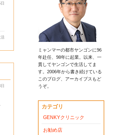
5日
生活
ミャンマーの都市ヤンゴンに96
年赴任、98年に起業。以来、一
貫してヤンゴンで生活してま
す。2006年から書き続けている
このブログ、アーカイブスもど
3日
うぞ。
カテゴリ
す
GENKYクリニック
お勧め店