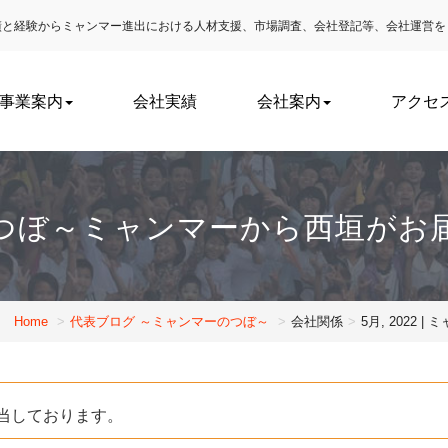
実績と経験からミャンマー進出における
人材支援、市場調査、会社登記等、会社運営を
事業案内
会社実績
会社案内
アクセ
つぼ～ミャンマーから西垣がお
Home
代表ブログ ～ミャンマーのつぼ～
会社関係
5月, 202
当しております。