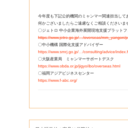
今年度も下記公的機関のミャンマー関連担当して
何かございましたらご遠慮なくご相談くださいま
〇ジェトロ 中小企業海外展開現地支援プラットフ
https://www.jetro.go.jp/…/overseas/mm_yangon/p
〇中小機構 国際化支援アドバイザー
https://www.smrj.go.jp/…/consulting/advice/index.
〇大阪産業局 ミャンマーサポートデスク
https://www.obda.or.jp/jigyo/ibo/overseas.html
〇福岡アジアビジネスセンター
https://www.f-abc.org/