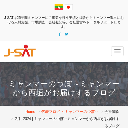
J-SATは25年間ミャンマーにて事業を行う実績と経験からミャンマー進出にお
ける
人材支援、市場調査、会社登記等、会社運営をトータルサポートしま
す。
Togg
navig
ミャンマーのつぼ～ミャンマー
から西垣がお届けするブログ
Home
代表ブログ ～ミャンマーのつぼ～
会社関係
2月, 2024 | ミャンマーのつぼ～ミャンマーから西垣がお届けす
るブログ