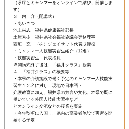
（県庁とミャンマーをオンラインで結び、開催しま
す）
３ 内 容（開講式）
・あいさつ
池上栄志 福井県健康福祉部長
土屋秀樹 福井県社会福祉協議会専務理事
西垣 充 （株）ジェイサット代表取締役
・ミャンマー人技能実習生紹介（12名）
・技能実習生 代表抱負
※開講式終了後は、「福井クラス」授業
４ 「福井クラス」の概要等
・本県の介護施設で働く予定のミャンマー人技能実
習生１２名に対し、現地で日本語・
介護教育に加え、福井県の方言や文化、本県で既に
働いている外国人技能実習生など
どオンライン交流などの授業を実施
・今年秋頃に入国し、県内の高齢者施設で実習を開
始する予定