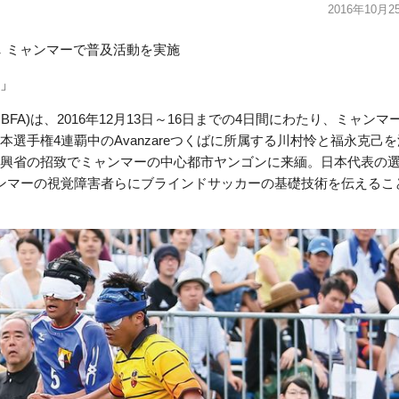
2016年10月2
し ミャンマーで普及活動を実施
」
FA)は、2016年12月13日～16日までの4日間にわたり、ミャンマ
選手権4連覇中のAvanzareつくばに所属する川村怜と福永克己を
興省の招致でミャンマーの中心都市ヤンゴンに来緬。日本代表の
ンマーの視覚障害者らにブラインドサッカーの基礎技術を伝えるこ