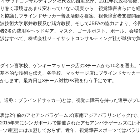
ェイサットコンサルティング社代表の西垣充が、2011年民政移管後
り巻く環境はあまり変わっていない現実から、視覚障害者らにも
と協議しブラインドサッカー普及活動を提案。視覚障害者支援開
波技術大学形井教授及び緒方教授、そしてJBFAの協力により、今
者2名の費用やヘッドギア、マスク、ゴールポスト、ボール、会場
渉はすべて、株式会社ジェイサットコンサルティング社が単独で
ダイン盲学校、ゲンキーマッサージ店の3チームから10名を選出。
基本的な技術を伝え、各学校、マッサージ店にブラインドサッカ
かします。最終日は3チーム対抗PK戦を行う予定です。
ー、通称：ブラインドサッカー)とは、視覚に障害を持った選手がプ
表は2年前のアセアンパラゲームズ(東南アジアパラリンピック)で
2015年末にシンガポールで開催されたアセアンパラゲームズには
ポーツ連盟)には加盟しておらず、近年、視覚障害スポーツではパラ