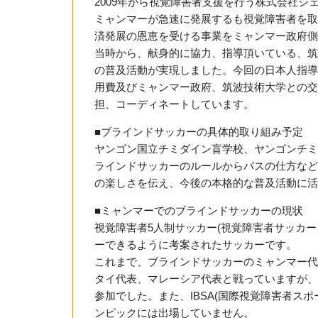
2009年から視覚障害者支援を行う株式会社ジ
ミャンマーが急速に発展するも視覚障害者を取
済発展の恩恵を受ける事業をミャンマー政府側
当時から、献身的に協力、指導頂いている、筑
の普及活動が実現しました。今回の日本人指導
用費及びミャンマー政府、筑波技術大学との交
担、コーディネートしています。
■ブラインドサッカーの具体的取り組み予定
ヤンゴン国立チミダイン盲学校、ヤンゴンチミ
ラインドサッカーのルールからパスの仕方など
の楽しさを伝え、今後の本格的な普及活動に活
■ミャンマーでのブラインドサッカーの現状
視覚障害者5人制サッカー(視覚障害者サッカ
ーできるように考案されたサッカーです。
これまで、ブラインドサッカーのミャンマー代
タイ代表、マレーシア代表と戦っていますが、
参加でした。また、IBSA(国際視覚障害者ス
ンピックには出場していません。