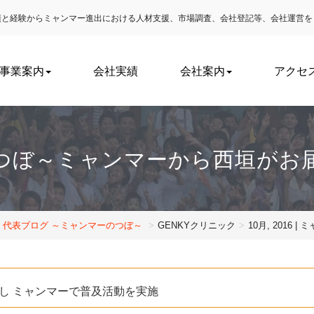
実績と経験からミャンマー進出における
人材支援、市場調査、会社登記等、会社運営を
事業案内
会社実績
会社案内
アクセ
つぼ～ミャンマーから西垣がお
代表ブログ ～ミャンマーのつぼ～
GENKYクリニック
10月, 201
し ミャンマーで普及活動を実施