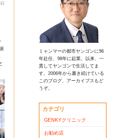
5日
ー
派
ミャンマーの都市ヤンゴンに96
選
年赴任、98年に起業。以来、一
と
貫してヤンゴンで生活してま
す。2006年から書き続けている
このブログ、アーカイブスもど
うぞ。
カテゴリ
GENKYクリニック
お勧め店