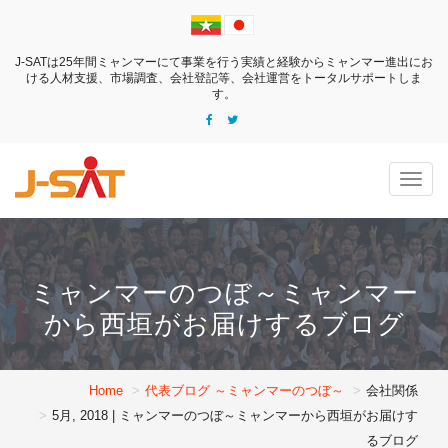
J-SATは25年間ミャンマーにて事業を行う実績と経験からミャンマー進出にお
ける
人材支援、市場調査、会社登記等、会社運営をトータルサポートしま
す。
Togg
navig
ミャンマーのつぼ～ミャンマー
から西垣がお届けするブログ
Home
代表ブログ ～ミャンマーのつぼ～
会社関係
5月, 2018 | ミャンマーのつぼ～ミャンマーから西垣がお届けす
るブログ