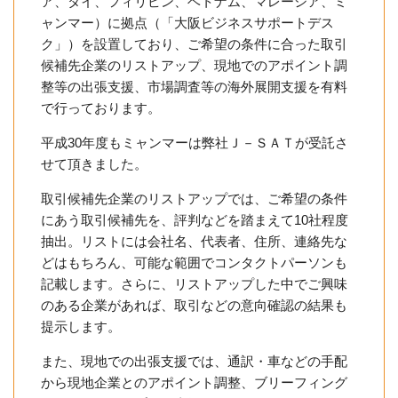
ア、タイ、フィリピン、ベトナム、マレーシア、ミ
ャンマー）に拠点（「大阪ビジネスサポートデス
ク」）を設置しており、ご希望の条件に合った取引
候補先企業のリストアップ、現地でのアポイント調
整等の出張支援、市場調査等の海外展開支援を有料
で行っております。
平成30年度もミャンマーは弊社Ｊ－ＳＡＴが受託さ
せて頂きました。
取引候補先企業のリストアップでは、ご希望の条件
にあう取引候補先を、評判などを踏まえて10社程度
抽出。リストには会社名、代表者、住所、連絡先な
どはもちろん、可能な範囲でコンタクトパーソンも
記載します。さらに、リストアップした中でご興味
のある企業があれば、取引などの意向確認の結果も
提示します。
また、現地での出張支援では、通訳・車などの手配
から現地企業とのアポイント調整、ブリーフィング