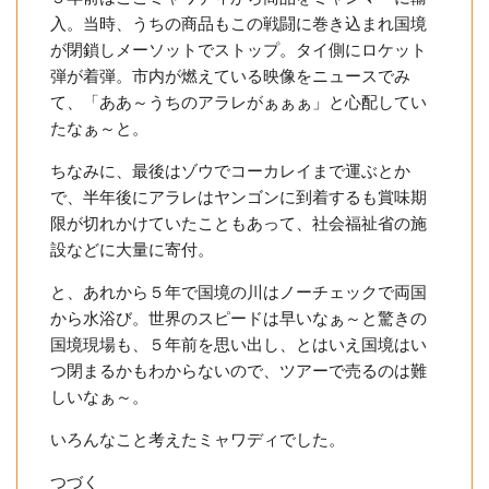
入。当時、うちの商品もこの戦闘に巻き込まれ国境
が閉鎖しメーソットでストップ。タイ側にロケット
弾が着弾。市内が燃えている映像をニュースでみ
て、「ああ～うちのアラレがぁぁぁ」と心配してい
たなぁ～と。
ちなみに、最後はゾウでコーカレイまで運ぶとか
で、半年後にアラレはヤンゴンに到着するも賞味期
限が切れかけていたこともあって、社会福祉省の施
設などに大量に寄付。
と、あれから５年で国境の川はノーチェックで両国
から水浴び。世界のスピードは早いなぁ～と驚きの
国境現場も、５年前を思い出し、とはいえ国境はい
つ閉まるかもわからないので、ツアーで売るのは難
しいなぁ～。
いろんなこと考えたミャワディでした。
つづく