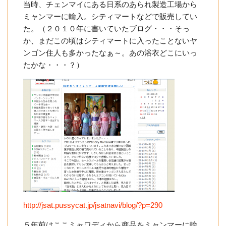
当時、チェンマイにある日系のあられ製造工場から
ミャンマーに輸入。シティマートなどで販売してい
た。（２０１０年に書いていたブログ・・・そっ
か、まだこの頃はシティマートに入ったことないヤ
ンゴン住人も多かったなぁ～。あの浴衣どこにいっ
たかな・・・？）
http://jsat.pussycat.jp/jsatnavi/blog/?p=290
５年前はここミャワディから商品をミャンマーに輸