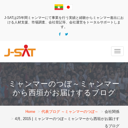
J-SATは25年間ミャンマーにて事業を行う実績と経験からミャンマー進出にお
ける
人材支援、市場調査、会社登記等、会社運営をトータルサポートしま
す。
Togg
navig
ミャンマーのつぼ～ミャンマー
から西垣がお届けするブログ
Home
代表ブログ ～ミャンマーのつぼ～
会社関係
4月, 2015 | ミャンマーのつぼ～ミャンマーから西垣がお届けす
るブログ