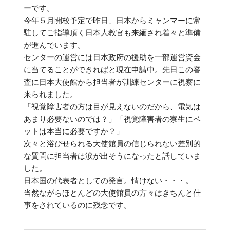
ーです。
今年５月開校予定で昨日、日本からミャンマーに常
駐してご指導頂く日本人教官も来緬され着々と準備
が進んでいます。
センターの運営には日本政府の援助を一部運営資金
に当てることができればと現在申請中。先日この審
査に日本大使館から担当者が訓練センターに視察に
来られました。
「視覚障害者の方は目が見えないのだから、電気は
あまり必要ないのでは？」「視覚障害者の寮生にベ
ットは本当に必要ですか？」
次々と浴びせられる大使館員の信じられない差別的
な質問に担当者は涙が出そうになったと話していま
した。
日本国の代表者としての発言。情けない・・・。
当然ながらほとんどの大使館員の方々はきちんと仕
事をされているのに残念です。