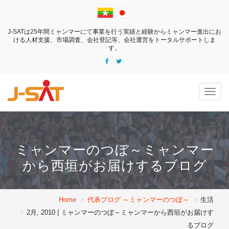
J-SATは25年間ミャンマーにて事業を行う実績と経験からミャンマー進出にお
ける
人材支援、市場調査、会社登記等、会社運営をトータルサポートしま
す。
Togg
navig
ミャンマーのつぼ～ミャンマー
から西垣がお届けするブログ
Home
代表ブログ ～ミャンマーのつぼ～
生活
2月, 2010 | ミャンマーのつぼ～ミャンマーから西垣がお届けす
るブログ