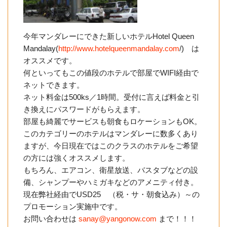
今年マンダレーにできた新しいホテルHotel Queen
Mandalay(
http://www.hotelqueenmandalay.com
/) は
オススメです。
何といってもこの値段のホテルで部屋でWIFI経由で
ネットできます。
ネット料金は500ks／1時間。受付に言えば料金と引
き換えにパスワードがもらえます。
部屋も綺麗でサービスも朝食もロケーションもOK。
このカテゴリーのホテルはマンダレーに数多くあり
ますが、今日現在ではこのクラスのホテルをご希望
の方には強くオススメします。
もちろん、エアコン、衛星放送、バスタブなどの設
備、シャンプーやハミガキなどのアメニティ付き。
現在弊社経由でUSD25 （税・サ・朝食込み）～の
プロモーション実施中です。
お問い合わせは
sanay@yangonow.com
まで！！！