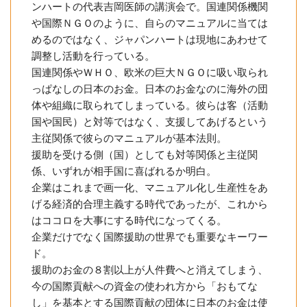
ンハートの代表吉岡医師の講演会で。国連関係機関
や国際ＮＧＯのように、自らのマニュアルに当ては
めるのではなく、ジャパンハートは現地にあわせて
調整し活動を行っている。
国連関係やＷＨＯ、欧米の巨大ＮＧＯに吸い取られ
っぱなしの日本のお金。日本のお金なのに海外の団
体や組織に取られてしまっている。彼らは客（活動
国や国民）と対等ではなく、支援してあげるという
主従関係で彼らのマニュアルが基本法則。
援助を受ける側（国）としても対等関係と主従関
係、いずれが相手国に喜ばれるか明白。
企業はこれまで画一化、マニュアル化し生産性をあ
げる経済的合理主義する時代であったが、これから
はココロを大事にする時代になってくる。
企業だけでなく国際援助の世界でも重要なキーワー
ド。
援助のお金の８割以上が人件費へと消えてしまう、
今の国際貢献への資金の使われ方から「おもてな
し」を基本とする国際貢献の団体に日本のお金は使