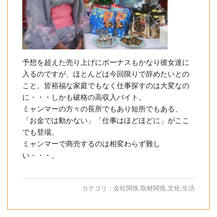
予想を超えた売り上げにボーナスもかなり彼女達に
入るのですが、ほとんどは今回限りで辞めたいとの
こと。皆裕福な家庭でもなく仕事探すのは大変なの
に・・・しかも破格の高収入バイト。
ミャンマーの方々の長所でもあり短所でもある、
「お金では動かない」「仕事はほどほどに」がここ
でも登場。
ミャンマーで商売するのは相変わらず難し
い・・・。
カテゴリ：
会社関係
,
取材関係
,
文化
,
生活