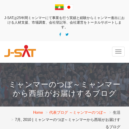
J-SATは25年間ミャンマーにて事業を行う実績と経験からミャンマー進出にお
ける
人材支援、市場調査、会社登記等、会社運営をトータルサポートしま
す。
Togg
navig
ミャンマーのつぼ～ミャンマー
から西垣がお届けするブログ
Home
代表ブログ ～ミャンマーのつぼ～
生活
7月, 2010 | ミャンマーのつぼ～ミャンマーから西垣がお届けす
るブログ