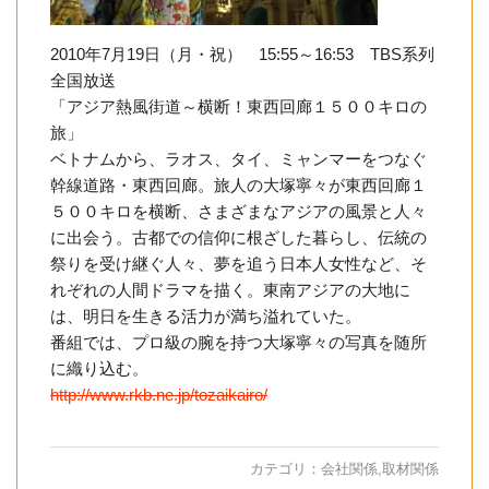
2010年7月19日（月・祝） 15:55～16:53 TBS系列
全国放送
「アジア熱風街道～横断！東西回廊１５００キロの
旅」
ベトナムから、ラオス、タイ、ミャンマーをつなぐ
幹線道路・東西回廊。旅人の大塚寧々が東西回廊１
５００キロを横断、さまざまなアジアの風景と人々
に出会う。古都での信仰に根ざした暮らし、伝統の
祭りを受け継ぐ人々、夢を追う日本人女性など、そ
れぞれの人間ドラマを描く。東南アジアの大地に
は、明日を生きる活力が満ち溢れていた。
番組では、プロ級の腕を持つ大塚寧々の写真を随所
に織り込む。
http://www.rkb.ne.jp/tozaikairo/
カテゴリ：
会社関係
,
取材関係