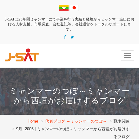
J-SATは25年間ミャンマーにて事業を行う実績と経験からミャンマー進出にお
ける
人材支援、市場調査、会社登記等、会社運営をトータルサポートしま
す。
Togg
navig
ミャンマーのつぼ～ミャンマー
から西垣がお届けするブログ
Home
代表ブログ ～ミャンマーのつぼ～
戦争関連
9月, 2005 | ミャンマーのつぼ～ミャンマーから西垣がお届けす
るブログ