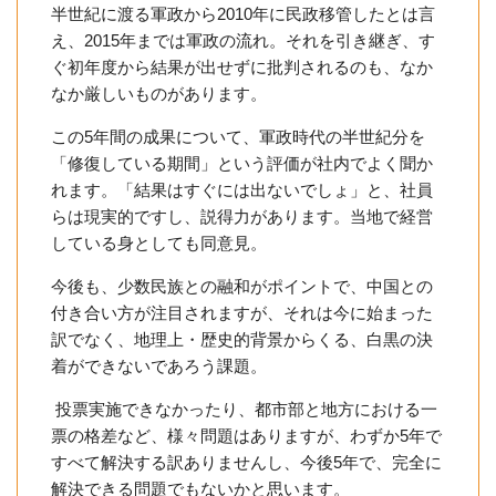
半世紀に渡る軍政から2010年に民政移管したとは言
え、2015年までは軍政の流れ。それを引き継ぎ、す
ぐ初年度から結果が出せずに批判されるのも、なか
なか厳しいものがあります。
この5年間の成果について、軍政時代の半世紀分を
「修復している期間」という評価が社内でよく聞か
れます。「結果はすぐには出ないでしょ」と、社員
らは現実的ですし、説得力があります。当地で経営
している身としても同意見。
今後も、少数民族との融和がポイントで、中国との
付き合い方が注目されますが、それは今に始まった
訳でなく、地理上・歴史的背景からくる、白黒の決
着ができないであろう課題。
投票実施できなかったり、都市部と地方における一
票の格差など、様々問題はありますが、わずか5年で
すべて解決する訳ありませんし、今後5年で、完全に
解決できる問題でもないかと思います。