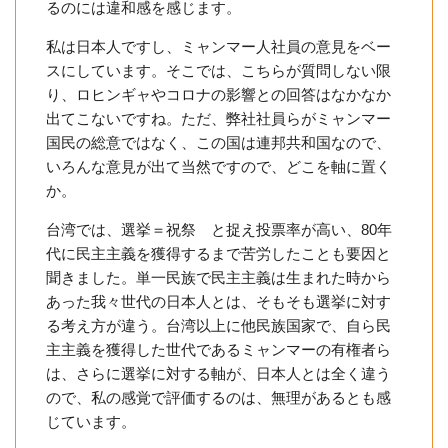
るのには違和感を感じます。
私は日本人ですし、ミャンマー人社員の意見をベー
スにしています。そこでは、こちらが質問しない限
り、ロヒンギャやコロナの影響との回答はなかなか
出てこないですね。ただ、弊社社員らがミャンマー
国民の総意ではなく、この国は連邦共和国なので、
いろんな意見が出て当然ですので、どこを軸に置く
か。
台湾では、選挙＝祝祭 と捉え投票率が高い、80年
代に民主主義を獲得するまで苦労したことも要因と
聞きました。単一民族で民主主義は生まれた時から
あった我々世代の日本人とは、そもそも選挙に対す
る考え方が違う。台湾以上に他民族国家で、自ら民
主主義を獲得した世代であるミャンマーの有権者ら
は、さらに選挙に対する軸が、日本人とは全く違う
ので、私の感覚で評価するのは、無理があるとも感
じています。