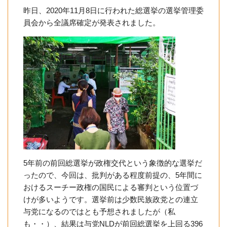
昨日、2020年11月8日に行われた総選挙の選挙管理委
員会から全議席確定が発表されました。
5年前の前回総選挙が政権交代という象徴的な選挙だ
ったので、今回は、批判がある程度前提の、5年間に
おけるスーチー政権の国民による審判という位置づ
けが多いようです。選挙前は少数民族政党との連立
与党になるのではとも予想されましたが（私
も・・）、結果は与党NLDが前回総選挙を上回る396