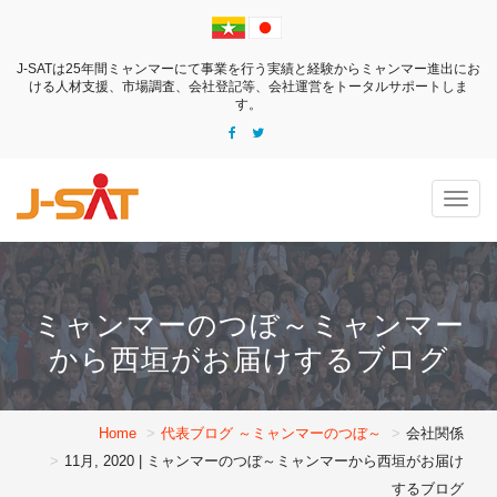
J-SATは25年間ミャンマーにて事業を行う実績と経験からミャンマー進出にお
ける
人材支援、市場調査、会社登記等、会社運営をトータルサポートしま
す。
Togg
navig
ミャンマーのつぼ～ミャンマー
から西垣がお届けするブログ
Home
代表ブログ ～ミャンマーのつぼ～
会社関係
11月, 2020 | ミャンマーのつぼ～ミャンマーから西垣がお届け
するブログ