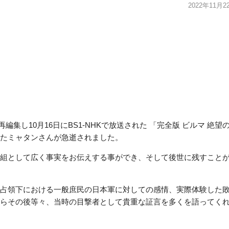
2022年11月2
編集し10月16日にBS1-NHKで放送された 「完全版 ビルマ 絶望
たミャタンさんが急逝されました。
組として広く事実をお伝えする事ができ、そして後世に残すこと
占領下における一般庶民の日本軍に対しての感情、実際体験した
らその後等々、当時の目撃者として貴重な証言を多くを語ってく