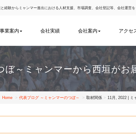
実績と経験からミャンマー進出における
人材支援、市場調査、会社登記等、会社運営を
事業案内
会社実績
会社案内
アクセ
つぼ～ミャンマーから西垣がお
Home
代表ブログ ～ミャンマーのつぼ～
取材関係
11月, 202