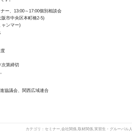
ミナー
、13:00～17:00個別相談会
阪市中央区本町橋2-
5)
ャンマー)
氏
程度
り次第締切
い。
進協議会、関西広域連合
カテゴリ：
セミナー
,
会社関係
,
取材関係
,
実習生・グルーバル