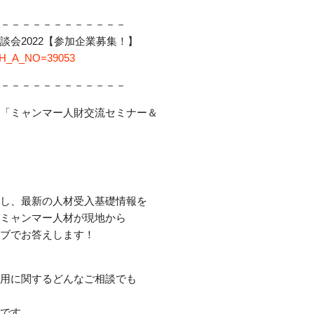
－－－－－－－－－
－－－
会2022【参加
企業募集！】
n?H_A_NO=39053
－－－－－－－－－
－－－
「ミャンマー人財交
流セミナー＆
し、最新の人材受入
基礎情報を
ミャンマー人材が現
地から
ブでお答えします！
用に関するどんなご
相談でも
です。