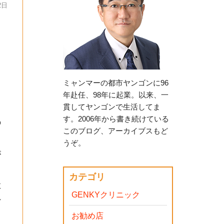
2日
ミャンマーの都市ヤンゴンに96
年赴任、98年に起業。以来、一
貫してヤンゴンで生活してま
す。2006年から書き続けている
の
このブログ、アーカイブスもど
うぞ。
が
カテゴリ
敗
GENKYクリニック
れ
お勧め店