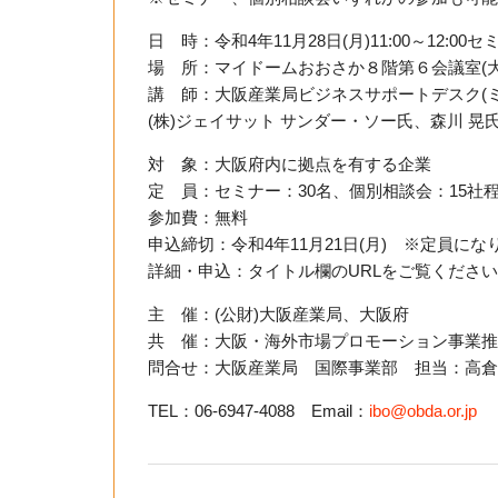
日 時：令和4年11月28日(月)11:00～12:00セ
場 所：マイドームおおさか８階第６会議室(大
講 師：大阪産業局ビジネスサポートデスク(ミ
(株)ジェイサット サンダー・ソー氏、森川 晃
対 象：大阪府内に拠点を有する企業
定 員：セミナー：30名、個別相談会：15社
参加費：無料
申込締切：令和4年11月21日(月) ※定員にな
詳細・申込：タイトル欄のURLをご覧くださ
主 催：(公財)大阪産業局、大阪府
共 催：大阪・海外市場プロモーション事業推
問合せ：大阪産業局 国際事業部 担当：高倉
TEL：06-6947-4088 Email：
ibo@obda.or.jp