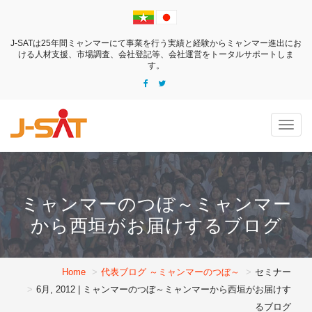
J-SATは25年間ミャンマーにて事業を行う実績と経験からミャンマー進出にお
ける
人材支援、市場調査、会社登記等、会社運営をトータルサポートしま
す。
Togg
navig
ミャンマーのつぼ～ミャンマー
から西垣がお届けするブログ
Home
代表ブログ ～ミャンマーのつぼ～
セミナー
6月, 2012 | ミャンマーのつぼ～ミャンマーから西垣がお届けす
るブログ