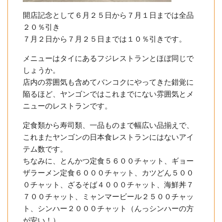
開店記念として６月２５日から７月１日までは全品
２０％引き
７月２日から７月２５日までは１０％引きです。
メニューはタイにあるフジレストランとほぼ同じで
しょうか。
店内の雰囲気も含めてバンコクにやってきた錯覚に
陥るほど、ヤンゴンではこれまでにない雰囲気とメ
ニューのレストランです。
定食類から寿司類、一品ものまで幅広い品揃えで、
これまたヤンゴンの日本食レストランにはないアイ
テム数です。
ちなみに、とんかつ定食５６００チャット、ギョー
ザラーメン定食６０００チャット、カツどん５００
０チャット、ざるそば４０００チャット、海鮮丼７
７００チャット、ミャンマービール２５００チャッ
ト、シンハー２０００チャット（んっシンハーの方
が安い！）