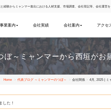
実績と経験からミャンマー進出における
人材支援、市場調査、会社登記等、会社運営を
事業案内
会社実績
会社案内
アクセ
つぼ～ミャンマーから西垣がお
Home
代表ブログ ～ミャンマーのつぼ～
会社関係
4月, 202
ました！