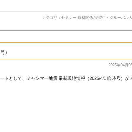
カテゴリ：
セミナー
,
取材関係
,
実習生・グルーバル
時号）
2025年04月0
ートとして、ミャン
マー地震 最新現地情報（2025/4/1 臨時号）が