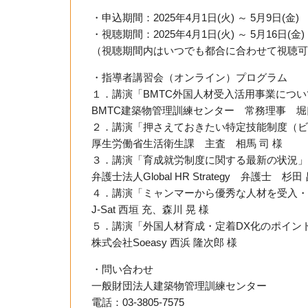
・申込期間：2025年4月1日(火) ～ 5月9日(金)
・視聴期間：2025年4月1日(火) ～ 5月16日(金)
（視聴期間内はいつでも都合に合わせて視聴可
・指導者講習会（オンライン）プログラム
１．講演「BMTC外国人材受入活用事業につい
BMTC建築物管理訓練センター 常務理事 堀
２．講演「押さえておきたい特定技能制度（ビ
厚生労働省生活衛生課 主査 相馬 司 様
３．講演「育成就労制度に関する最新の状況」
弁護士法人Global HR Strategy 弁護士 杉田
４．講演「ミャンマーから優秀な人材を受入・
J-Sat 西垣 充、森川 晃 様
５．講演「外国人材育成・定着DX化のポイン
株式会社Soeasy 西浜 隆次郎 様
・問い合わせ
一般財団法人建築物管理訓練センター
電話：03-3805-7575