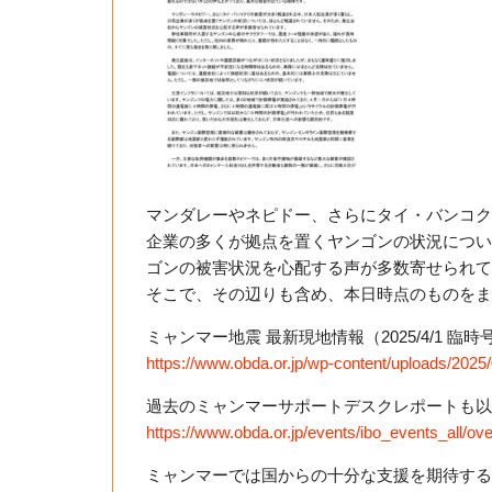
マンダレーやネピドー、さらにタイ・バンコク
企業の多くが拠点を置くヤンゴンの状況につい
ゴンの被害状況を心配する声が多数寄せられて
そこで、その辺りも含め、本日時点のものをま
ミャンマー地震 最新現地情報（2025/4/1 臨時
https://www.obda.or.jp/wp-cont
ent/uploads/2025
過去のミャンマーサポートデスクレポートも以
https://www.obda.or.jp/events/
ibo_events_all/ov
ミャンマーでは国からの十分な支援を期待する