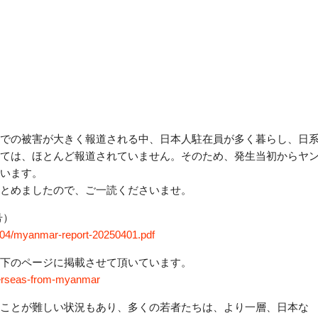
での被害が大きく報
道される中、日本人駐在員が多く暮らし、日
ては、ほとんど報
道されていません。そのため、発生当初からヤ
います。
とめましたので、ご
一読くださいませ。
号）
/04/myanmar-
report-20250401.pdf
下のページに掲載さ
せて頂いています。
erseas-from-m
yanmar
ことが難しい状況も
あり、多くの若者たちは、より一層、日本な