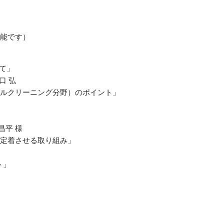
能です）
て」
口 弘
ルクリーニング分野）のポイント」
 昌平 様
定着させる取り組み」
ト」