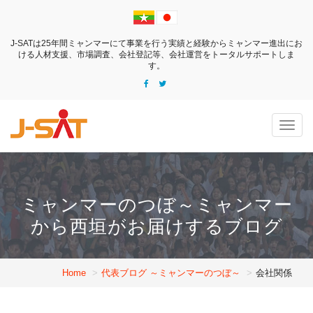
J-SATは25年間ミャンマーにて事業を行う実績と経験からミャンマー進出にお
ける
人材支援、市場調査、会社登記等、会社運営をトータルサポートしま
す。
Togg
navig
ミャンマーのつぼ～ミャンマー
から西垣がお届けするブログ
Home
代表ブログ ～ミャンマーのつぼ～
会社関係