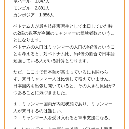
ネパール 3,847人
モンゴル 2,891人
カンボジア 1,856人
ベトナム人が最も技能実習生として来日していた時
の2倍の数字が今回のミャンマーの受験者数というこ
とになります。
ベトナムの人口はミャンマーの人口の約2倍というこ
とを考えると、対ベトナム比、約4倍の割合で日本語
勉強している人がいる計算となります。
ただ、ここまで日本熱が高まっているにも関わら
ず、来日ミャンマー人は比例して増えていません。
日本国内を出張し聞いていると、その大きな原因が2
つあることに気づきました。
１．ミャンマー国内が内戦状態であり、ミャンマー
人が来日するのは難しい。
２．ミャンマー人を受け入れると軍事支援になる。
１．については、クーデター以降、パスポート新規