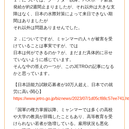
発給が約2週間止まりましたが、それ以外は大きな支
障はなく、日本の水際対策によって来日できない期
間はありましたが
それ以外は問題ありませんでした。
２．についてですが、ミャンマーの人々が被害を受
けていることは事実ですが、では
日本は何ができるのか？が、まだまだ具体的に示せ
ていないように感じています。
そんな中の答えの一つが、このJETROの記事になる
かと思っています。
【日本語能力試験応募者が10万人超え、日本での就
労に高い関心】
https://www.jetro.go.jp/biznews/2023/07/1d05cf88c57ee741.h
「国軍の権力掌握以降、ミャンマーでは多くの高校
や大学の教員が辞職したこともあり、高等教育を受
けられない若者が急増している。雇用状況も悪化