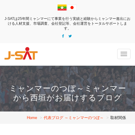
J-SATは25年間ミャンマーにて事業を行う実績と経験からミャンマー進出にお
ける
人材支援、市場調査、会社登記等、会社運営をトータルサポートしま
す。
Togg
navig
ミャンマーのつぼ～ミャンマー
から西垣がお届けするブログ
Home
代表ブログ ～ミャンマーのつぼ～
取材関係