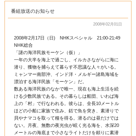
番組放送のお知らせ
2008年02月01日
2008年2月17日（日) NHKスペシャル 21:00-21:49
NHK総合
「謎の海洋民族モーケン（仮）」
一年の大半を海上で過ごし、イルカさながらに海に
潜り、獲物を捕らえて暮らす不思議な人々がいる。
ミャンマー南部沖、インド洋・メルギー諸島海域を
漂泊する海洋民族「モーケン」だ。
数ある海洋民族のなかで唯一、現在も海上生活を続
ける少数民族である。その暮らしは船団、いわば海
上の「村」で行なわれる。彼らは、全長10メートル
ほどの小船に家族で住み、銛で魚を突き、素潜りで
貝やナマコを取って糧を得る。潜るのは昼だけでは
ない。月夜、無数の夜光虫が眩く光る海を、水深20
メートルの海底まで小さなライトだけを頼りに素潜