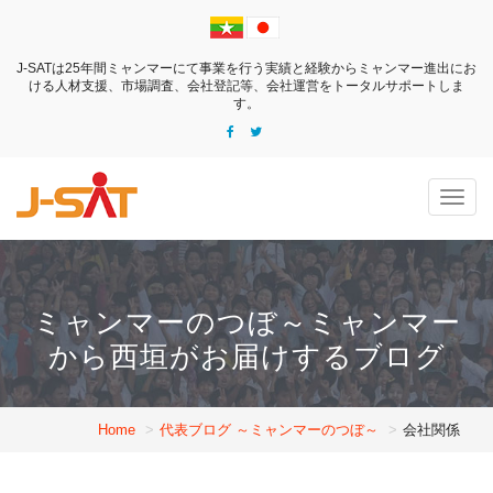
J-SATは25年間ミャンマーにて事業を行う実績と経験からミャンマー進出にお
ける
人材支援、市場調査、会社登記等、会社運営をトータルサポートしま
す。
Togg
navig
ミャンマーのつぼ～ミャンマー
から西垣がお届けするブログ
Home
代表ブログ ～ミャンマーのつぼ～
会社関係