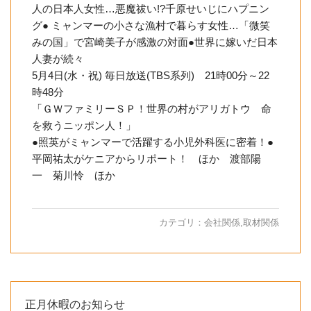
人の日本人女性…悪魔祓い!?千原せいじにハプニン
グ● ミャンマーの小さな漁村で暮らす女性…「微笑
みの国」で宮崎美子が感激の対面●世界に嫁いだ日本
人妻が続々
5月4日(水・祝) 毎日放送(TBS系列) 21時00分～22
時48分
「ＧＷファミリーＳＰ！世界の村がアリガトウ 命
を救うニッポン人！」
●照英がミャンマーで活躍する小児外科医に密着！●
平岡祐太がケニアからリポート！ ほか 渡部陽
一 菊川怜 ほか
カテゴリ：
会社関係
,
取材関係
正月休暇のお知らせ