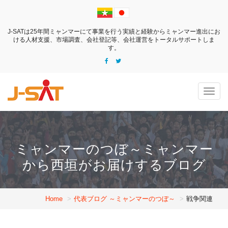
J-SATは25年間ミャンマーにて事業を行う実績と経験からミャンマー進出にお
ける
人材支援、市場調査、会社登記等、会社運営をトータルサポートしま
す。
Togg
navig
ミャンマーのつぼ～ミャンマー
から西垣がお届けするブログ
Home
代表ブログ ～ミャンマーのつぼ～
戦争関連