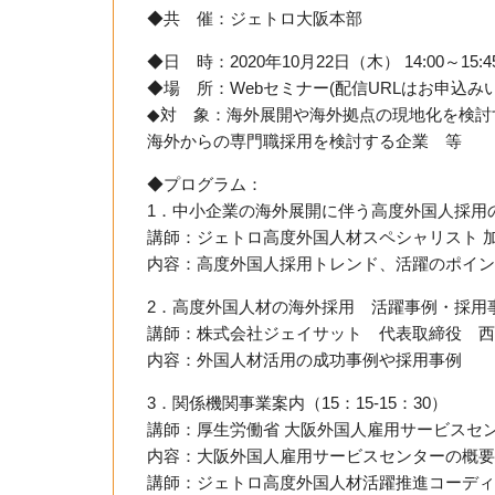
◆共 催：ジェトロ大阪本部
◆日 時：2020年10月22日（木） 14:00～15:4
◆場 所：Webセミナー(配信URLはお申込み
◆対 象：海外展開や海外拠点の現地化を検討
海外からの専門職採用を検討する企業 等
◆プログラム：
1．中小企業の海外展開に伴う高度外国人採用の活
講師：ジェトロ高度外国人材スペシャリスト 加
内容：高度外国人採用トレンド、活躍のポイン
2．高度外国人材の海外採用 活躍事例・採用事例（
講師：株式会社ジェイサット 代表取締役 西
内容：外国人材活用の成功事例や採用事例
3．関係機関事業案内（15：15-15：30）
講師：厚生労働省 大阪外国人雇用サービスセン
内容：大阪外国人雇用サービスセンターの概要
講師：ジェトロ高度外国人材活躍推進コーディネ