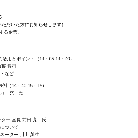
5
いただいた方にお知らせします)
する企業、
用とポイント（14：05-14：40）
藤 将司
トなど
14：40-15：15）
垣 充 氏
ター 室長 前田 亮 氏
について
ーター 川上 英生