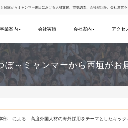
実績と経験からミャンマー進出における
人材支援、市場調査、会社登記等、会社運営を
事業案内
会社実績
会社案内
アクセ
つぼ～ミャンマーから西垣がお
本部 による 高度外国人材の海外採用をテーマとしたキック