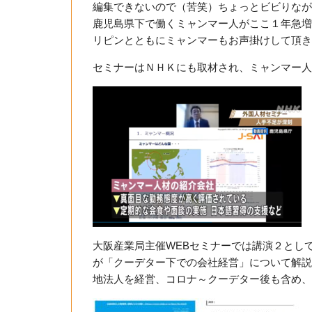
編集できないので（苦笑）ちょっとビビりなが
鹿児島県下で働くミャンマー人がここ１年急増
リピンとともにミャンマーもお声掛けして頂き
セミナーはＮＨＫにも取材され、ミャンマー人
大阪産業局主催WEBセミナーでは講演２とし
が「クーデター下での会社経営」について解説。
地法人を経営、コロナ～クーデター後も含め、