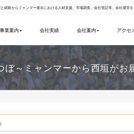
実績と経験からミャンマー進出における
人材支援、市場調査、会社登記等、会社運営を
事業案内
会社実績
会社案内
アクセ
つぼ～ミャンマーから西垣がお
！