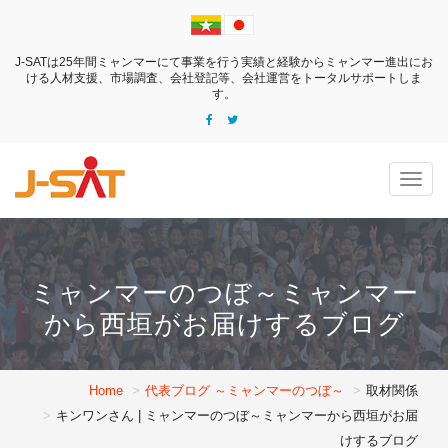
J-SATは25年間ミャンマーにて事業を行う実績と経験からミャンマー進出にお
ける
人材支援、市場調査、会社登記等、会社運営をトータルサポートしま
す。
Togg
navig
ミャンマーのつぼ～ミャンマー
から西垣がお届けするブログ
Home
代表ブログ ～ミャンマーのつぼ～
取材関係
キンワンさん | ミャンマーのつぼ～ミャンマーから西垣がお届
けするブログ