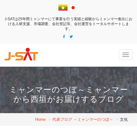
J-SATは25年間ミャンマーにて事業を行う実績と経験からミャンマー進出にお
ける
人材支援、市場調査、会社登記等、会社運営をトータルサポートしま
す。
Togg
navig
ミャンマーのつぼ～ミャンマー
から西垣がお届けするブログ
Home
代表ブログ ～ミャンマーのつぼ～
文化