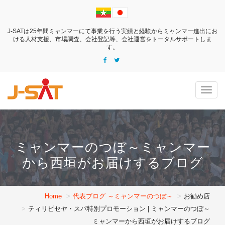
J-SATは25年間ミャンマーにて事業を行う実績と経験からミャンマー進出にお
ける
人材支援、市場調査、会社登記等、会社運営をトータルサポートしま
す。
Togg
navig
ミャンマーのつぼ～ミャンマー
から西垣がお届けするブログ
Home
代表ブログ ～ミャンマーのつぼ～
お勧め店
ティリピセヤ・スパ特別プロモーション | ミャンマーのつぼ～
ミャンマーから西垣がお届けするブログ