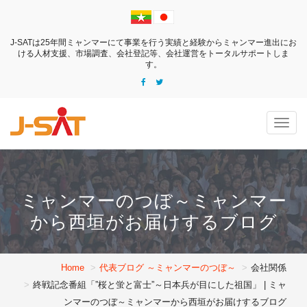
J-SATは25年間ミャンマーにて事業を行う実績と経験からミャンマー進出にお
ける
人材支援、市場調査、会社登記等、会社運営をトータルサポートしま
す。
Togg
navig
ミャンマーのつぼ～ミャンマー
から西垣がお届けするブログ
Home
代表ブログ ～ミャンマーのつぼ～
会社関係
終戦記念番組「”桜と蛍と富士”～日本兵が目にした祖国」 | ミャ
ンマーのつぼ～ミャンマーから西垣がお届けするブログ