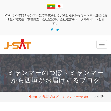
J-SATは25年間ミャンマーにて事業を行う実績と経験からミャンマー進出にお
ける
人材支援、市場調査、会社登記等、会社運営をトータルサポートしま
す。
Togg
navig
ミャンマーのつぼ～ミャンマー
から西垣がお届けするブログ
Home
代表ブログ ～ミャンマーのつぼ～
生活