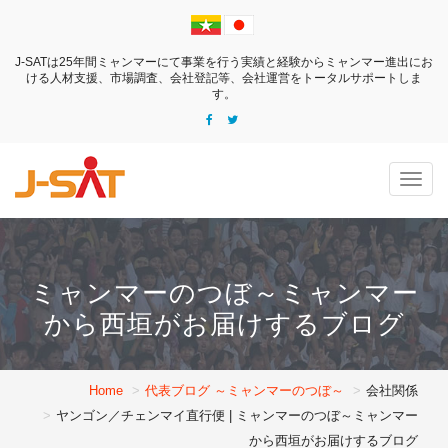
J-SATは25年間ミャンマーにて事業を行う実績と経験からミャンマー進出にお
ける
人材支援、市場調査、会社登記等、会社運営をトータルサポートしま
す。
Togg
navig
ミャンマーのつぼ～ミャンマー
から西垣がお届けするブログ
Home
代表ブログ ～ミャンマーのつぼ～
会社関係
ヤンゴン／チェンマイ直行便 | ミャンマーのつぼ～ミャンマー
から西垣がお届けするブログ