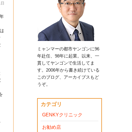
1日
年
には
サ
徴
ミャンマーの都市ヤンゴンに96
年赴任、98年に起業。以来、一
貫してヤンゴンで生活してま
す。2006年から書き続けている
と
このブログ、アーカイブスもど
電
うぞ。
を
カテゴリ
っ
GENKYクリニック
せ
お勧め店