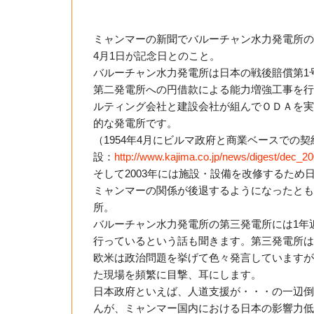
ミャンマーの新聞でバルーチャン水力発電所の5
4月1日が記念日とのこと。
バルーチャン水力発電所は日本の戦後賠償第1号
第二発電所への円借款による能力増強工事を行
ルティング会社と建設会社が組んでＯＤＡを実
的な発電所です。
（1954年4月にビルマ政府と商業ベースで
設：
http://www.kajima.co.jp/news/digest/dec_20
そして2003年には施設・設備を改修するた
ミャンマーの関係が後退するようになったとも
所。
バルーチャン水力発電所の第三発電所には1年
行っているという話も聞きます。第三発電所は
欧米は政治問題を挙げて色々発言していますが
た現場を頻繁に目撃、耳にします。
日本政府といえば、人道支援が・・・の一辺倒
んが、ミャンマー国内における日本の影響力低