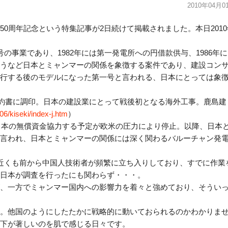
2010年04月0
0周年記念という特集記事が2日続けて掲載されました。本日2010
の事業であり、1982年には第一発電所への円借款供与、1986年
うなど日本とミャンマーの関係を象徴する案件であり、建設コン
行する後のモデルになった第一号と言われる、日本にとっては象
の契約書に調印。日本の建設業にとって戦後初となる海外工事。鹿島建
06/kiseki/index-j.htm
）
め日本の無償資金協力する予定が欧米の圧力により停止。以降、日本
言われ、日本とミャンマーの関係には深く関わるバルーチャン発
近くも前から中国人技術者が頻繁に立ち入りしており、すでに作業
日本が調査を行ったにも関わらず・・・。
、一方でミャンマー国内への影響力を着々と強めており、そうい
。他国のようにしたたかに戦略的に動いておられるのかわかりま
下が著しいのを肌で感じる日々です。