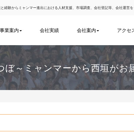
実績と経験からミャンマー進出における
人材支援、市場調査、会社登記等、会社運営を
事業案内
会社実績
会社案内
アクセ
つぼ～ミャンマーから西垣がお