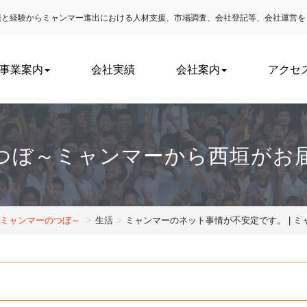
実績と経験からミャンマー進出における
人材支援、市場調査、会社登記等、会社運営を
事業案内
会社実績
会社案内
アクセ
つぼ～ミャンマーから西垣がお
～ミャンマーのつぼ～
生活
ミャンマーのネット事情が不安定です。 | 