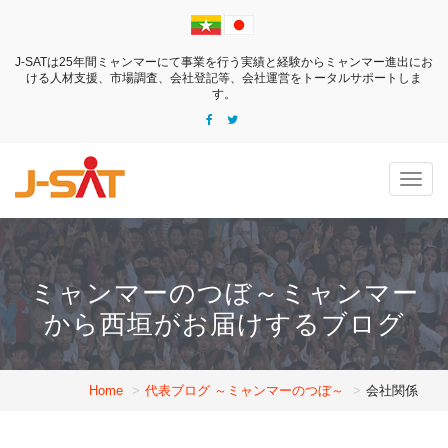
J-SATは25年間ミャンマーにて事業を行う実績と経験からミャンマー進出にお
ける
人材支援、市場調査、会社登記等、会社運営をトータルサポートしま
す。
Togg
navig
ミャンマーのつぼ～ミャンマー
から西垣がお届けするブログ
Home
代表ブログ ～ミャンマーのつぼ～
会社関係