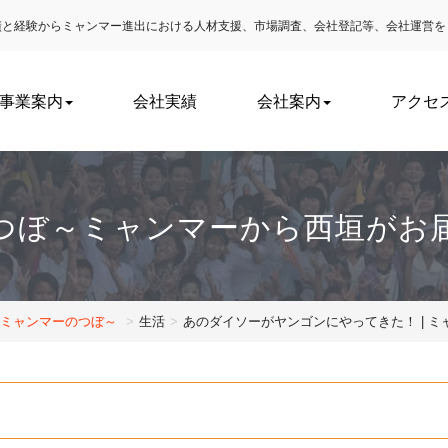
実績と経験からミャンマー進出における
人材支援、市場調査、会社登記等、会社運営を
事業案内
会社実績
会社案内
アクセ
つぼ～ミャンマーから西垣がお
～ミャンマーのつぼ～
生活
あのダイソーがヤンゴンにやってきた！ | 