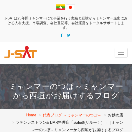
J-SATは25年間ミャンマーにて事業を行う実績と経験からミャンマー進出にお
ける
人材支援、市場調査、会社登記等、会社運営をトータルサポートしま
す。
Togg
navig
ミャンマーのつぼ～ミャンマー
から西垣がお届けするブログ
Home
代表ブログ ～ミャンマーのつぼ～
お勧め店
ラテンレストラン& BAR料理店「Salud!(サルー！）」 | ミャン
マーのつぼ～ミャンマーから西垣がお届けするブログ