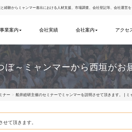
実績と経験からミャンマー進出における
人材支援、市場調査、会社登記等、会社運営を
事業案内
会社実績
会社案内
アクセ
つぼ～ミャンマーから西垣がお
ミナー
船井総研主催のセミナーでミャンマーを説明させて頂きます。 | 
させて頂きます。