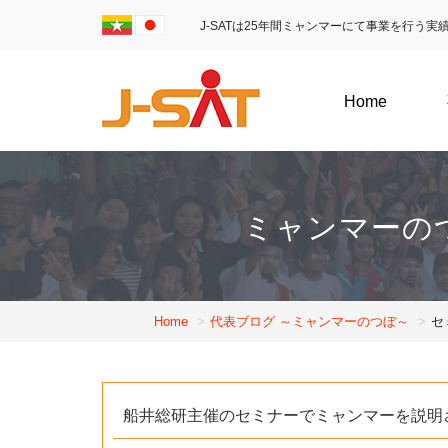
J-SATは25年間ミャンマーにて事業を行う
Home
ミャンマーの
Home
代表ブログ ～ミャンマーのつぼ～
セ
船井総研主催のセミナーでミャンマーを説明