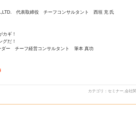
 CO.,LTD. 代表取締役 チーフコンサルタント 西垣 充 氏
がカギ！
ングだ！
ーダー チーフ経営コンサルタント 筆本 真功
l
カテゴリ：
セミナー
,
会社