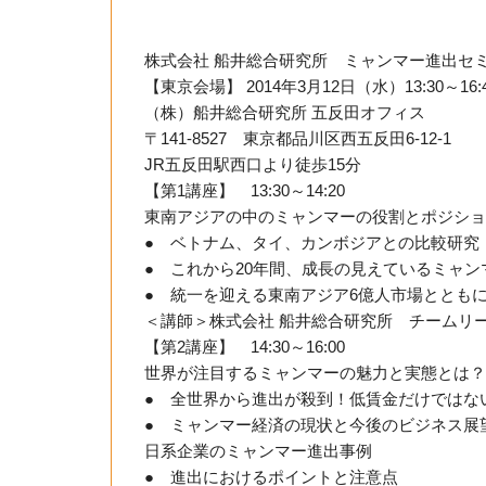
株式会社 船井総合研究所 ミャンマー進出セ
【東京会場】 2014年3月12日（水）13:30～16:
（株）船井総合研究所 五反田オフィス
〒141-8527 東京都品川区西五反田6-12-1
JR五反田駅西口より徒歩15分
【第1講座】 13:30～14:20
東南アジアの中のミャンマーの役割とポジショ
● ベトナム、タイ、カンボジアとの比較研究
● これから20年間、成長の見えているミャン
● 統一を迎える東南アジア6億人市場ととも
＜講師＞株式会社 船井総合研究所 チームリ
【第2講座】 14:30～16:00
世界が注目するミャンマーの魅力と実態とは？
● 全世界から進出が殺到！低賃金だけではな
● ミャンマー経済の現状と今後のビジネス展
日系企業のミャンマー進出事例
● 進出におけるポイントと注意点