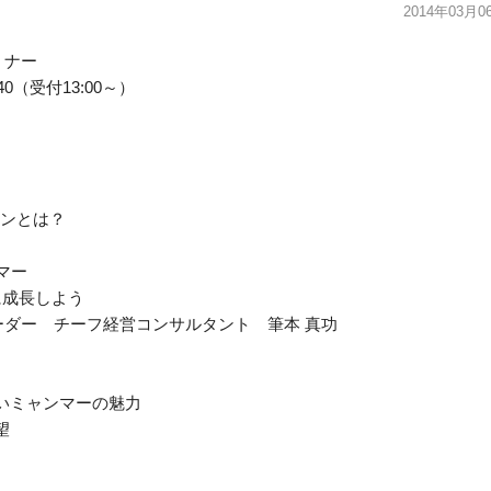
2014年03月0
ミナー
40（受付13:00～）
ンとは？
マー
に成長しよう
ーダー チーフ経営コンサルタント 筆本 真功
いミャンマーの魅力
望