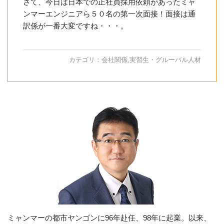
さて、今日は日本での正社員採用依頼があったミャ
ンマーエンジニアら５０名の第一次面接！面接は通
訳係が一番大変ですね・・・。
カテゴリ：
会社関係
,
実習生・グルーバル人材
ミャンマーの都市ヤンゴンに96年赴任、98年に起業。以来、