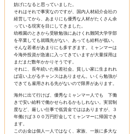
妨げになると思っていました。
それはそれで事実なのですが、国内人材紹介会社の
経営してから、あまりにも優秀な人材がたくさん余
っている現実を目にしてきました。
幼稚園のときから受験勉強にあけくれ難関大学学部
を卒業しても就職先がない、あっても給料が低い。
そんな若者があまりにも多すぎます。ミャンマーは
今海外投資が急速に入ってきていますが大量採用は
まだまだ数年かかりそうです。
それに、長年続いた格差社会。貧しい家に生まれれ
ば這い上がるチャンスはありません。いくら勉強が
できても雇用される先がないので限界があります。
海外に出て行けば、優秀なミャンマー人でも 下働
きで安い給料で働かせられるかもしれない。実習制
度など、厳しい仕事で低賃金でははありますが、３
年働けば３００万円貯金してミャンマーに帰国でき
ます。
このお金は個人一人ではなく、家族、一族に多大な