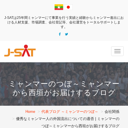
J-SATは25年間ミャンマーにて事業を行う実績と経験からミャンマー進出にお
ける
人材支援、市場調査、会社登記等、会社運営をトータルサポートしま
す。
Togg
navig
ミャンマーのつぼ～ミャンマー
から西垣がお届けするブログ
Home
代表ブログ ～ミャンマーのつぼ～
会社関係
優秀なミャンマー人の外国流出についての適否 | ミャンマーの
つぼ～ミャンマーから西垣がお届けするブログ