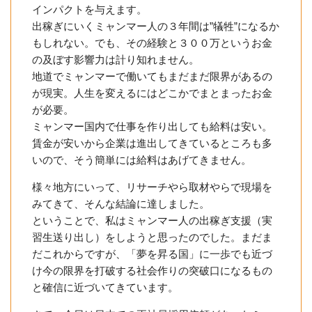
インパクトを与えます。
出稼ぎにいくミャンマー人の３年間は”犠牲”になるか
もしれない。でも、その経験と３００万というお金
の及ぼす影響力は計り知れません。
地道でミャンマーで働いてもまだまだ限界があるの
が現実。人生を変えるにはどこかでまとまったお金
が必要。
ミャンマー国内で仕事を作り出しても給料は安い。
賃金が安いから企業は進出してきているところも多
いので、そう簡単には給料はあげてきません。
様々地方にいって、リサーチやら取材やらで現場を
みてきて、そんな結論に達しました。
ということで、私はミャンマー人の出稼ぎ支援（実
習生送り出し）をしようと思ったのでした。まだま
だこれからですが、「夢を昇る国」に一歩でも近づ
け今の限界を打破する社会作りの突破口になるもの
と確信に近づいてきています。