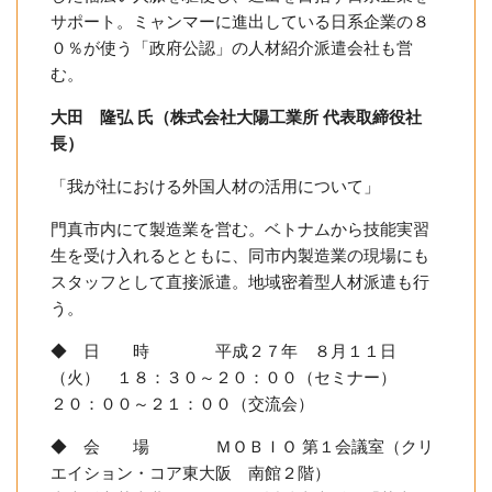
サポート。ミャンマーに進出している日系企業の８
０％が使う「政府公認」の人材紹介派遣会社も営
む。
大田 隆弘 氏（株式会社大陽工業所 代表取締役社
長）
「我が社における外国人材の活用について」
門真市内にて製造業を営む。ベトナムから技能実習
生を受け入れるとともに、同市内製造業の現場にも
スタッフとして直接派遣。地域密着型人材派遣も行
う。
◆ 日 時 平成２７年 ８月１１日
（火） １８：３０～２０：００（セミナー）
２０：００～２１：００（交流会）
◆ 会 場 ＭＯＢＩＯ 第１会議室（クリ
エイション・コア東大阪 南館２階）