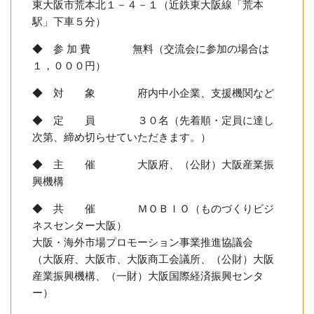
東大阪市荒本北１－４－１（近鉄東大阪線「荒本
駅」下車５分）
◆ 参 加 費 無料（交流会に参加の場合は
１，０００円）
◆ 対 象 府内中小企業、支援機関など
◆ 定 員 ３０名（先着順・定員に達し
次第、締め切らせていただきます。）
◆ 主 催 大阪府、（公財）大阪産業振
興機構
◆ 共 催 ＭＯＢＩＯ（ものづくりビジ
ネスセンター大阪）
大阪・海外市場プロモーション事業推進協議会
（大阪府、大阪市、大阪商工会議所、（公財）大阪
産業振興機構、（一財）大阪国際経済振興センタ
ー）