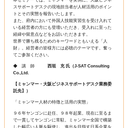
スサポートデスクの現地担当者が人材活用のポイン
トとその実態を報告いたします。
また、府内において外国人技能実習生を受け入れて
いる経営者の方にも登壇いただき、受入れに至った
経緯や留意点などをお話いただきます。
世界で勝ち残るためのキーワードともいえる「人
財」。経営者の皆様方には必聴のテーマです。奮っ
てご参加ください。
◆ 講 師
西垣 充 氏（J-SAT Consulting
Co.,Ltd.
【ミャンマー・大阪ビジネスサポートデスク業務委
託先】）
「ミャンマー人材の特徴と活用の実態」
９６年ヤンゴンに赴任、９８年起業。現在に至るま
で一貫してヤンゴンに常駐。ミャンマー全国で構築
した幅広い人脈を駆使し、進出を目指す日系企業を