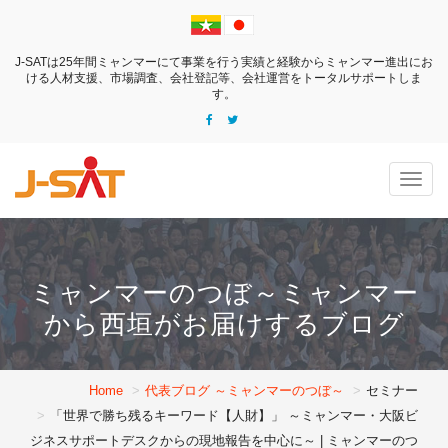
J-SATは25年間ミャンマーにて事業を行う実績と経験からミャンマー進出にお
ける
人材支援、市場調査、会社登記等、会社運営をトータルサポートしま
す。
Togg
navig
ミャンマーのつぼ～ミャンマー
から西垣がお届けするブログ
Home
代表ブログ ～ミャンマーのつぼ～
セミナー
「世界で勝ち残るキーワード【人財】」 ～ミャンマー・大阪ビ
ジネスサポートデスクからの現地報告を中心に～ | ミャンマーのつ