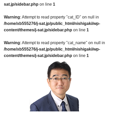
sat.jp/sidebar.php
on line
1
Warning
: Attempt to read property "cat_ID" on null in
/home/xb555276/j-sat.jp/public_html/nishigaki/wp-
content/themes/j-sat.jp/sidebar.php
on line
1
Warning
: Attempt to read property "cat_name" on null in
/home/xb555276/j-sat.jp/public_html/nishigaki/wp-
content/themes/j-sat.jp/sidebar.php
on line
1