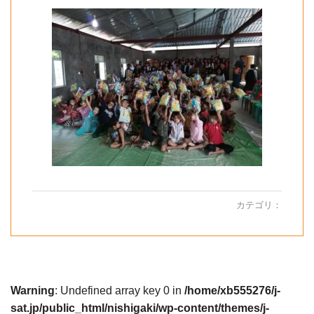
カテゴリ：
Warning
: Undefined array key 0 in
/home/xb555276/j-
sat.jp/public_html/nishigaki/wp-content/themes/j-