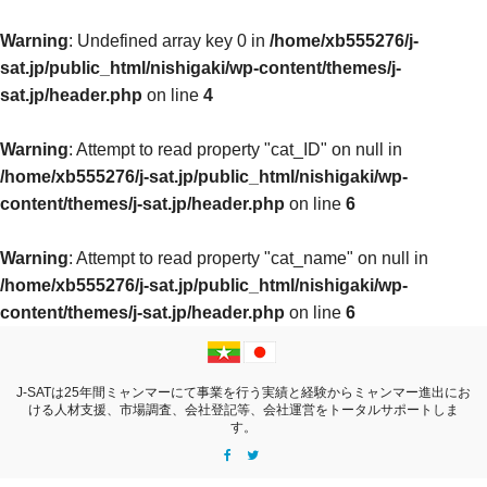
Warning
: Undefined array key 0 in
/home/xb555276/j-
sat.jp/public_html/nishigaki/wp-content/themes/j-
sat.jp/header.php
on line
4
Warning
: Attempt to read property "cat_ID" on null in
/home/xb555276/j-sat.jp/public_html/nishigaki/wp-
content/themes/j-sat.jp/header.php
on line
6
Warning
: Attempt to read property "cat_name" on null in
/home/xb555276/j-sat.jp/public_html/nishigaki/wp-
content/themes/j-sat.jp/header.php
on line
6
J-SATは25年間ミャンマーにて事業を行う実績と経験からミャンマー進出にお
ける
人材支援、市場調査、会社登記等、会社運営をトータルサポートしま
す。