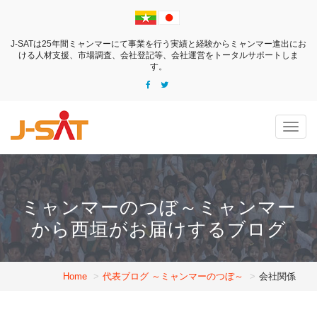
J-SATは25年間ミャンマーにて事業を行う実績と経験からミャンマー進出にお
ける
人材支援、市場調査、会社登記等、会社運営をトータルサポートしま
す。
Togg
navig
ミャンマーのつぼ～ミャンマー
から西垣がお届けするブログ
Home
代表ブログ ～ミャンマーのつぼ～
会社関係