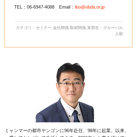
TEL：06-6947-4088 Email：
ibo@obda.or.jp
カテゴリ：
セミナー
,
会社関係
,
取材関係
,
実習生・グルーバル
人材
ミャンマーの都市ヤンゴンに96年赴任、98年に起業。以来、