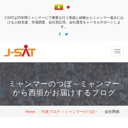
J-SATは25年間ミャンマーにて事業を行う実績と経験からミャンマー進出にお
ける
人材支援、市場調査、会社登記等、会社運営をトータルサポートしま
す。
Togg
navig
ミャンマーのつぼ～ミャンマー
から西垣がお届けするブログ
Home
代表ブログ ～ミャンマーのつぼ～
会社関係