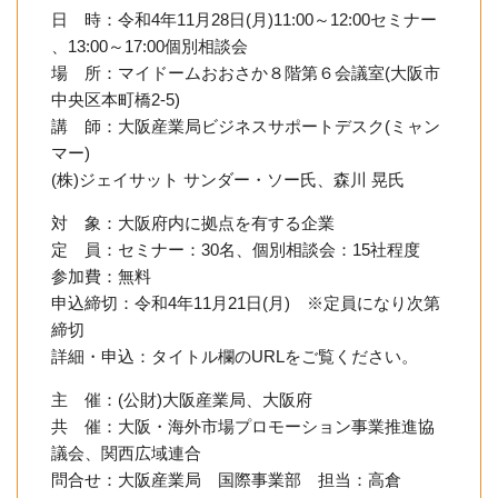
日 時：令和4年11月28日(月)11:00～12:00セミナー
、13:00～17:00個別相談会
場 所：マイドームおおさか８階第６会議室(大阪市
中央区本町橋2-
5)
講 師：大阪産業局ビジネスサポートデスク(ミャン
マー)
(株)ジェイサット サンダー・ソー氏、森川 晃氏
対 象：大阪府内に拠点を有する企業
定 員：セミナー：30名、個別相談会：15社程度
参加費：無料
申込締切：令和4年11月21日(月) ※定員になり次第
締切
詳細・申込：タイトル欄のURLをご覧ください。
主 催：(公財)大阪産業局、大阪府
共 催：大阪・海外市場プロモーション事業推進協
議会、関西広域連合
問合せ：大阪産業局 国際事業部 担当：高倉