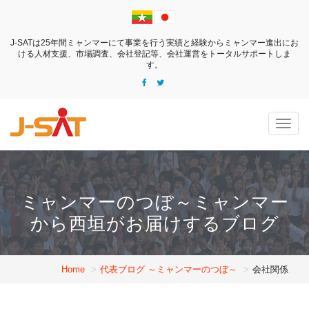
J-SATは25年間ミャンマーにて事業を行う実績と経験からミャンマー進出にお
ける
人材支援、市場調査、会社登記等、会社運営をトータルサポートしま
す。
Togg
navig
ミャンマーのつぼ～ミャンマー
から西垣がお届けするブログ
Home
代表ブログ ～ミャンマーのつぼ～
会社関係