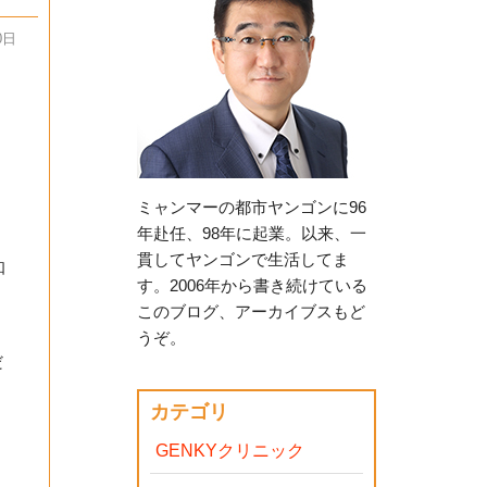
0日
ミャンマーの都市ヤンゴンに96
年赴任、98年に起業。以来、一
貫してヤンゴンで生活してま
知
す。2006年から書き続けている
このブログ、アーカイブスもど
うぞ。
だ
カテゴリ
GENKYクリニック