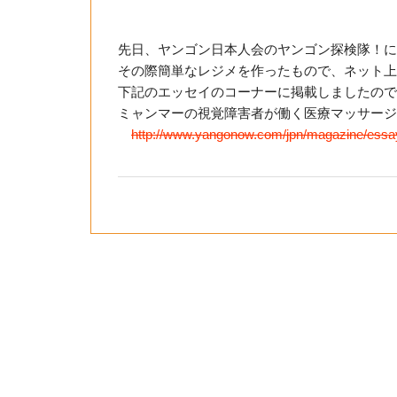
先日、ヤンゴン日本人会のヤンゴン探検隊！に
その際簡単なレジメを作ったもので、ネット上
下記のエッセイのコーナーに掲載しましたので
ミャンマーの視覚障害者が働く医療マッサージ店
http://www.yangonow.com/jpn/magazine/essa