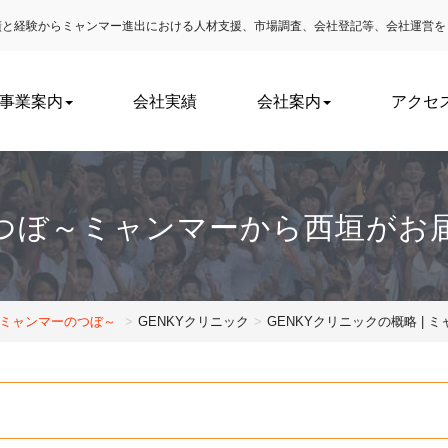
実績と経験からミャンマー進出における
人材支援、市場調査、会社登記等、会社運営を
事業案内
会社実績
会社案内
アクセ
つぼ～ミャンマーから西垣がお
～ミャンマーのつぼ～
GENKYクリニック
GENKYクリニックの概略 |