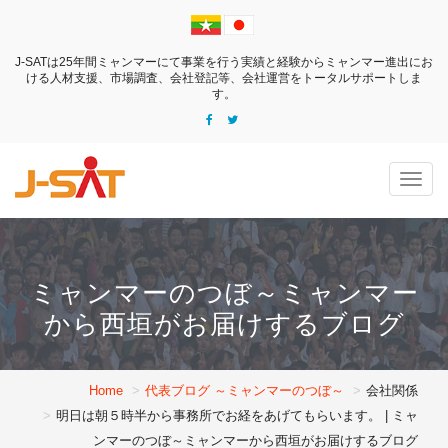
J-SATは25年間ミャンマーにて事業を行う実績と経験からミャンマー進出にお
ける
人材支援、市場調査、会社登記等、会社運営をトータルサポートしま
す。
Togg
navig
ミャンマーのつぼ～ミャンマー
から西垣がお届けするブログ
Home
代表ブログ ～ミャンマーのつぼ～
会社関係
明日は朝５時半から事務所でお経をあげてもらいます。 | ミャ
ンマーのつぼ～ミャンマーから西垣がお届けするブログ